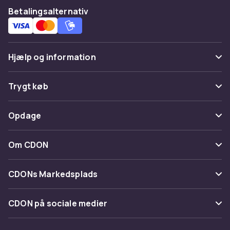
Betalingsalternativ
Hjælp og information
Ofte stillede spørgsmål
Trygt køb
Spor pakke
Betaling
Opdage
Fortryd & returner her
Levering
Kategorier
Kontakt os
Om CDON
Vilkår & policy
Maerke
Om os
Tilbagekaldelser
CDONs Markedsplads
Guider
Kundeanmeldelser
Merchant Help Center
CDON på sociale medier
Arbejd på CDON