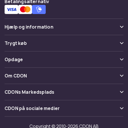
Betalingsalternativ
Hjælp og information
Ofte stillede spørgsmål
Trygt køb
Spor pakke
Betaling
Opdage
Fortryd & returner her
Levering
Kategorier
Kontakt os
Om CDON
Vilkår & policy
Maerke
Om os
Tilbagekaldelser
CDONs Markedsplads
Guider
Kundeanmeldelser
Merchant Help Center
CDON på sociale medier
Arbejd på CDON
Investor relations
Copyright © 2010-2026 CDON AB