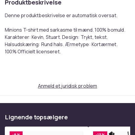
Produktbeskrivelse
Denne produktbeskrivelse er automatisk oversat.
Minions T-shirt med sarkasme til mænd. 100% bomuld.
Karakterer: Kevin, Stuart. Design: Trykt, tekst.
Halsudskæring: Rund hals. Ærmetype: Kortærmet.
100% Officielt licenseret.
English: Minions Mens Sarcasm T-Shirt. 100% Cotton.
Characters: Kevin, Stuart. Design: Printed, Text.
Neckline: Crew Neck. Sleeve-Type: Short-Sleeved.
Anmeld et juridisk problem
100% Officially Licensed. Ref: UTTV2158
Farve
Sort
Størrelse
Lignende topsælgere
L (EU)
Varenr.
-8 %
-13 %