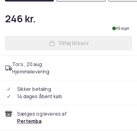
246 kr.
På lager
Tilføj til kurv
Læg Minions T-shirt med sa
Tors., 20 aug.
Hjemmelevering
Sikker betaling
14 dages åbent køb
Sælges og leveres af
Pertemba