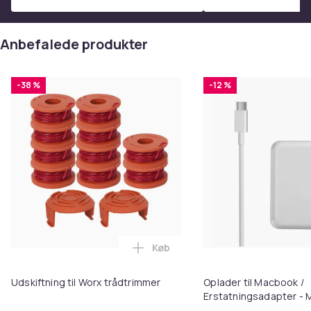
Anbefalede produkter
-38 %
-12 %
Køb
Læg Udskiftning til Worx trådtr
Udskiftning til Worx trådtrimmer
Oplader til Macbook /
Erstatningsadapter -
3 - 96W