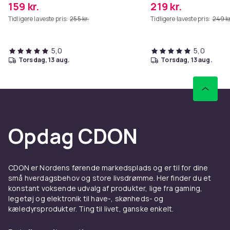
159 kr.
219 kr.
Tidligere laveste pris:
255 kr.
Tidligere laveste pris:
249 kr
5,0
5,0
torsdag, 13 aug.
torsdag, 13 aug.
Opdag CDON
CDON er Nordens førende markedsplads og er til for dine
små hverdagsbehov og store livsdrømme. Her finder du et
konstant voksende udvalg af produkter, lige fra gaming,
legetøj og elektronik til have-, skønheds- og
kæledyrsprodukter. Ting til livet, ganske enkelt.