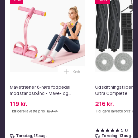
74c9d822-a860-4492-9154-5a962e98616a
Produktsikkerhedsinformation
Køb
Læg Mavetræner,6-rørs fodpe
Mavetræner,6-rørs fodpedal
Udskiftningstilbehør
modstandsbånd - Mave- og
Ultra Complete
coretræning, yoga og
119 kr.
216 kr.
hjemmetræningscenter Pink
Tidligere laveste pris:
129 kr.
Tidligere laveste pris:
249
5,0
torsdag, 13 aug.
torsdag, 13 aug.