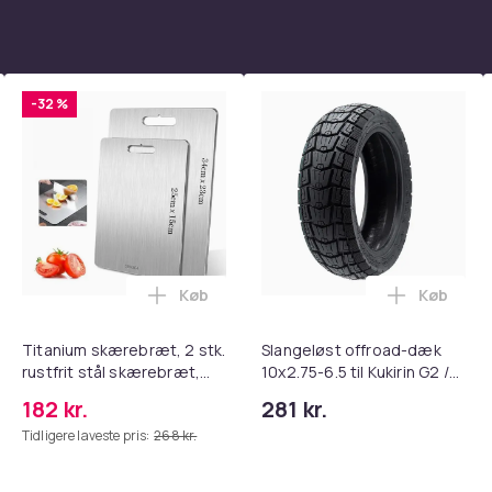
s- og sikkerhedsstandarder
me
36ebee93-906c-5262-96d0-f0acec5bfe18
-32 %
Køb
Køb
tandsbånd - Mave- og coretræning, yoga og hjemmetræningsc
rude Knuser med Sikkerhedssele Skærer - Nødudgangsværktøj, 
Læg Titanium skærebræt, 2 stk. rustfri
Læg Slang
Titanium skærebræt, 2 stk.
Slangeløst offroad-dæk
rustfrit stål skærebræt,
10x2.75-6.5 til Kukirin G2 /
kvalitets dobbeltsidet
G3 / G2 Master / Ruptor R1
182 kr.
281 kr.
skærebræt
/ R3 / R6 / Ausom DT2 Pro /
Tidligere laveste pris:
268 kr.
L1 scootere