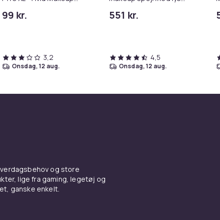
Opbevaring med 2 Skuffer
dæmpbar med tre
B
99 kr.
551 kr.
og 7 Rum
lystilstande bordplade
v
vægbeslag make up spejl
med belysning hvid 58 x
46cm
3,2
4,5
onsdag, 12 aug.
onsdag, 12 aug.
 hverdagsbehov og store
ter, lige fra gaming, legetøj og
vet, ganske enkelt.