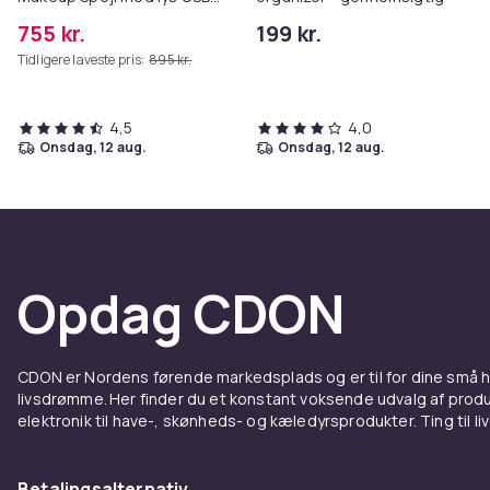
bordplade vægbeslag hvid
755 kr.
199 kr.
80 x 58 cm
Tidligere laveste pris:
895 kr.
4,5
4,0
onsdag, 12 aug.
onsdag, 12 aug.
Opdag CDON
CDON er Nordens førende markedsplads og er til for dine små
livsdrømme. Her finder du et konstant voksende udvalg af produk
elektronik til have-, skønheds- og kæledyrsprodukter. Ting til li
Betalingsalternativ