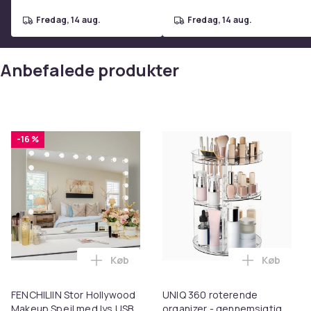
fredag, 14 aug.
fredag, 14 aug.
Anbefalede produkter
-16 %
Køb
Køb
Læg FENCHILIIN Stor Hollywood Makeup S
Læg UNIQ 
FENCHILIIN Stor Hollywood
UNIQ 360 roterende
Makeup Spejl med lys USB
organizer - gennemsigtig