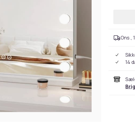
Ons., 1
Sikk
14 
Sæl
Bri