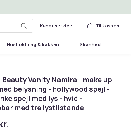
Kundeservice
Til kassen
Husholdning & køkken
Skønhed
t Beauty Vanity Namira - make up
med belysning - hollywood spejl -
ke spejl med lys - hvid -
ar med tre lystilstande
kr.