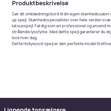
Produktbeskrivelse
Gør dit omklædningsbord til din egen skønhedssalo
up spejl. Skønhedsspecialister over hele verden svær
luksusspejl. Føl dig som en professionel og anvend
strålende lysstyrke. Med dette spejl garanterer du d
look hver dag.
Dette Hollywood-spejl er den perfekte model til ethve
det nemt at flytte. Placer dette smukke spejl mellem 
Mål:
Højde 42 cm x bredde 50 cm
Specifikationer:
12 x 5 watt LED-pærer med tre lystilstande for den 
Lysindstillinger (varmt) dagslys (4000K) / mellem ly
Lysstyrken for de forskellige lysindstillinger kan le
Enkel betjening med berøringsknapper på spejlet
Formonterede LED-lamper med en levetid på 50.0
Inkluderet standardkabel til tilslutning til lysnettet
Lignende topsælgere