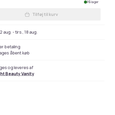
På lager
Tilføj til kurv
Læg Bright Beauty Vanity Namira - ma
2 aug. - tirs., 18 aug.
er betaling
dages åbent køb
ges og leveres af
ght Beauty Vanity