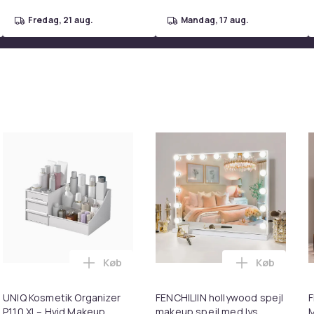
fredag, 21 aug.
mandag, 17 aug.
Køb
Køb
pejl med lys USB bordplade vægbeslag hvid 80 x 58 cm i kurv
360 roterende organizer - gennemsigtig i kurven
Læg UNIQ Kosmetik Organizer P110 XL– Hv
Læg FENCHIL
UNIQ Kosmetik Organizer
FENCHILIIN hollywood spejl
F
P110 XL– Hvid Makeup
makeup spejl med lys
M