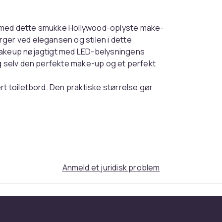
n med dette smukke Hollywood-oplyste make-
ger ved elegansen og stilen i dette
 makeup nøjagtigt med LED-belysningens
ig selv den perfekte make-up og et perfekt
rt toiletbord. Den praktiske størrelse gør
din makeup som det ultimative tilbehør.
perfekte belysning af dit ansigt
s (5000K) / hvidt lys (6000K)
Anmeld et juridisk problem
t justeres med den svage indstilling
00 brændtimer