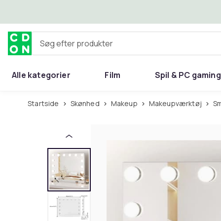
Spring til hovedindhold
Søg efter produkter
Alle kategorier
Film
Spil & PC gaming
Hjem & have
Startside
Skønhed
Makeup
Makeupværktøj
S