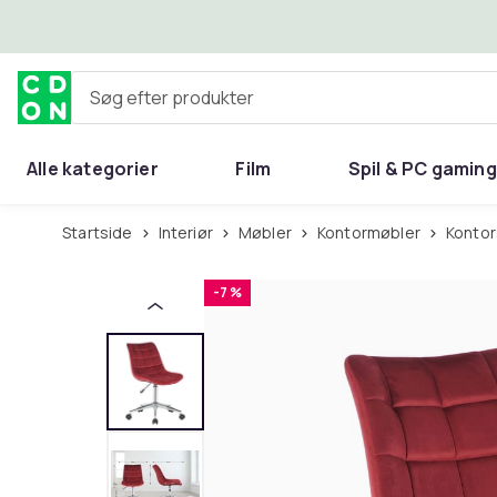
Spring til hovedindhold
Søg efter produkter
Alle kategorier
Film
Spil & PC gaming
Hjem & have
Startside
Interiør
Møbler
Kontormøbler
Konto
-7 %