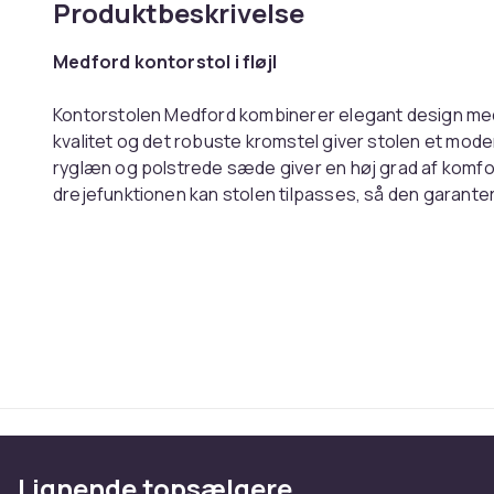
Produktbeskrivelse
Medford kontorstol i fløjl
Kontorstolen Medford kombinerer elegant design med p
kvalitet og det robuste kromstel giver stolen et mo
ryglæn og polstrede sæde giver en høj grad af komfo
drejefunktionen kan stolen tilpasses, så den garantere
arbejdspladsen. Den robuste konstruktion kan bære op 
nemt at flytte stolen, hvilket gør Medford-kontorstolen t
studie.
Materialesammensætning:
100%
polyester
Ca. Mål:
Total højde: 81 - 96 cm
Total bredde: 46 cm
Total dybde: 62 cm
Lignende topsælgere
Sædehøjde: 44 - 59 cm