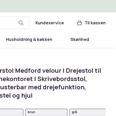
Kundeservice
Til kassen
Husholdning & køkken
Skønhed
stol Medford velour I Drejestol til
ekontoret I Skrivebordsstol,
justerbar med drejefunktion,
tel og hjul
brun
grå