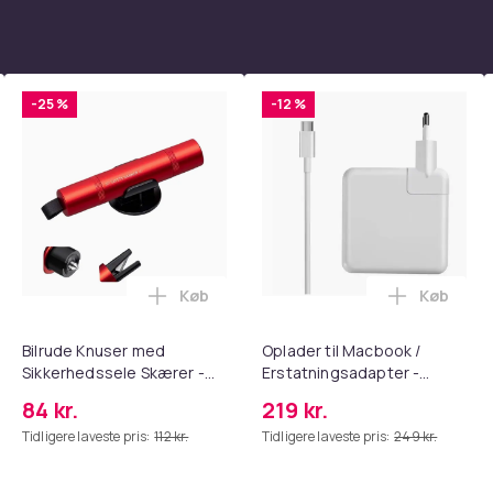
-25 %
-12 %
Køb
Køb
tandsbånd - Mave- og coretræning, yoga og hjemmetræningsc
ght Beauty Vanity Namira - make up spejl med belysning - holly
Læg Bilrude Knuser med Sikkerhedssele
Læg Oplad
Bilrude Knuser med
Oplader til Macbook /
Sikkerhedssele Skærer -
Erstatningsadapter -
Nødudgangsværktøj,
MagSafe Gen 3 - 96W
84 kr.
219 kr.
Kompatibel med Alle
Tidligere laveste pris:
112 kr.
Tidligere laveste pris:
249 kr.
Bilmodeller Red