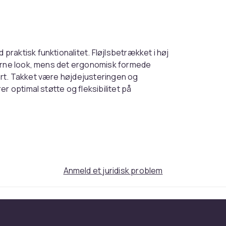
raktisk funktionalitet. Fløjlsbetrækket i høj
derne look, mens det ergonomisk formede
rt. Takket være højdejusteringen og
r optimal støtte og fleksibilitet på
til 120 kg, og de letløbende hjul gør det
il det ideelle valg til ethvert kontor eller
Anmeld et juridisk problem