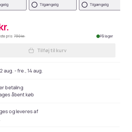
gelig
Tilgængelig
Tilgængelig
kr.
ste pris:
730 kr.
På lager
Tilføj til kurv
Læg Kontorstol Medford velour I Dre
2 aug. - fre., 14 aug.
er betaling
dages åbent køb
ges og leveres af
P