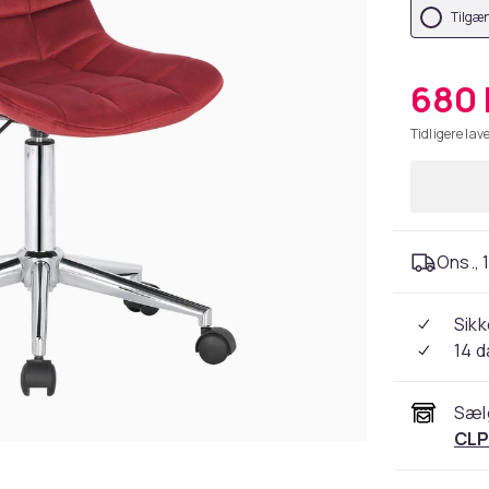
Tilgæn
680 
Tidligere lave
Ons., 1
Sikk
14 
Sæl
CL