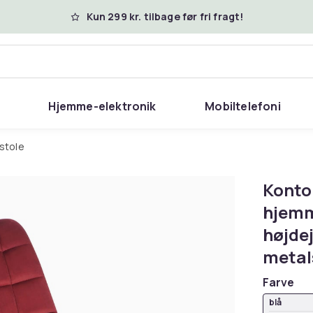
Kun 299 kr. tilbage før fri fragt!
Hjemme-elektronik
Mobiltelefoni
rstole
Kontor
hjemm
højde
metals
Farve
blå