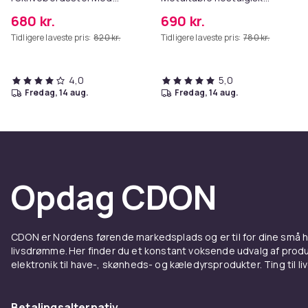
Letløbsdrevne Hjul |
design til have & altan |
680 kr.
690 kr.
Drejestol Med
rundt cafebord,
Tidligere laveste pris:
820 kr.
Tidligere laveste pris:
780 kr.
Metalramme i Krom-look
vejrbestandigt & let at
vedligeholde
4,0
5,0
fredag, 14 aug.
fredag, 14 aug.
Opdag CDON
CDON er Nordens førende markedsplads og er til for dine små
livsdrømme. Her finder du et konstant voksende udvalg af produk
elektronik til have-, skønheds- og kæledyrsprodukter. Ting til li
Betalingsalternativ