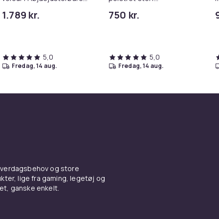
barstole med metalstel I
Spisebordsstol med
m
1.789 kr.
750 kr.
Counterstole med
gulvbeskyttere
p
integreret fodstøtte
m
5,0
5,0
fredag, 14 aug.
fredag, 14 aug.
 hverdagsbehov og store
ter, lige fra gaming, legetøj og
vet, ganske enkelt.