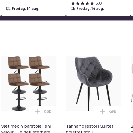
5,0
fredag, 14 aug.
fredag, 14 aug.
röd
4b7dac2a-0ebe-4020-bf9a-0e899b602493
Køb
Køb
bordsstol Med Letløbsdrevne Hjul | Drejestol Med Metalramme i
able Indra | Metaltable nostalgisk design til have & altan | ru
Læg Sæt med 4 barstole Feni velour I Høj
Læg Tanna fl
Sæt med 4 barstole Feni
Tanna fløjlsstol I Quiltet
2
velour I Højdejusterbare
polstret stol I