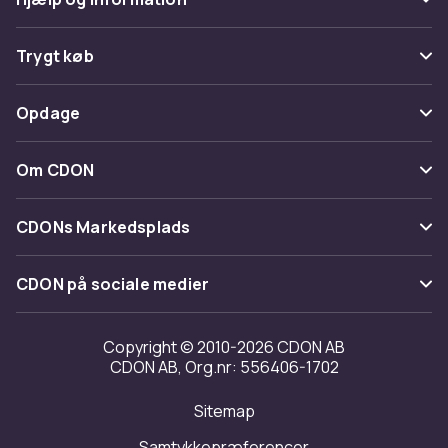
Ofte stillede spørgsmål
Trygt køb
Spor pakke
Betaling
Opdage
Fortryd & returner her
Levering
Kategorier
Kontakt os
Om CDON
Vilkår & policy
Maerke
Om os
Tilbagekaldelser
CDONs Markedsplads
Guider
Kundeanmeldelser
Merchant Help Center
CDON på sociale medier
Arbejd på CDON
Investor relations
Copyright © 2010-2026 CDON AB
CDON AB, Org.nr: 556406-1702
Tilgængelighed
Sitemap
Transparensrapport
Samtykkepræferencer