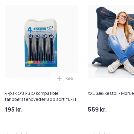
Køb
Læg 4-pak Oral-B iO kompatible 
4-pak Oral-B iO kompatible
XXL Sækkestol - Mørke
tandbørstehoveder Blød sort YE- i1
195 kr.
559 kr.