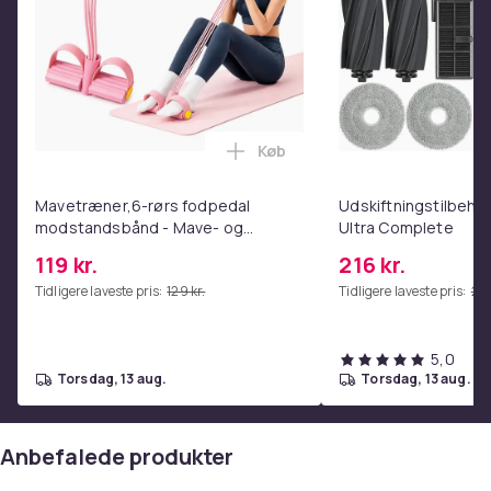
Køb
Læg Mavetræner,6-rørs fodpe
Mavetræner,6-rørs fodpedal
Udskiftningstilbehør
modstandsbånd - Mave- og
Ultra Complete
coretræning, yoga og
119 kr.
216 kr.
hjemmetræningscenter Pink
Tidligere laveste pris:
129 kr.
Tidligere laveste pris:
249
5,0
torsdag, 13 aug.
torsdag, 13 aug.
Anbefalede produkter