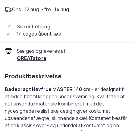
Ons., 12 aug. - fre., 14 aug.
Sikker betaling
14 dages åbent køb
Sælges og leveres af
GREATstore
Produktbeskrivelse
Badedragt Havfrue MASTER 140 cm
- er designet til
at sidde tæt til kroppen under svømning. Kvaliteten af
det anvendte materiale kombineret med det
nydesignede realistiske design giver kostumet
udseendet af ægte, skinnende skæl. Kostumet består
af en klassisk over- og underdel af kostumet og en
imiteret havfruehale. Det kan også bruges til