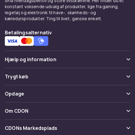
små hverdagsbehov og store livsdrømme. Her finder du et
bomuld er bæredygtigt valg. Bomuld-elastan
konstant voksende udvalg af produkter, lige fra gaming,
giver stretch.
legetøj og elektronik til have-, skønheds- og
kæledyrsprodukter. Ting til livet, ganske enkelt.
Kombiner med
Betalingsalternativ
Under en
blazer
for smart casual. Med
jeans
og
nederdel
.
Køb på CDON
Hjælp og information
Udforsk
toppe
og
dametøj
. Trygt køb.
Ofte stillede spørgsmål
Trygt køb
Spor pakke
Betaling
Opdage
Fortryd & returner her
Levering
Kategorier
Kontakt os
Om CDON
Vilkår & policy
Maerke
Om os
Tilbagekaldelser
CDONs Markedsplads
Guider