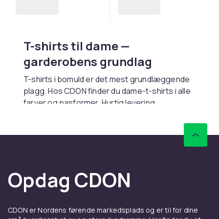
T-shirts til dame —
garderobens grundlag
T-shirts i bomuld er det mest grundlæggende
plagg. Hos CDON finder du dame-t-shirts i alle
farver og pasformer. Hurtig levering.
Pasformer og stilarter
Regular fit giver afslappet pasform. Slim fit
sidder tættere. Oversized giver streetwear-
look. V-hals giver klædt-op indtryk. Rund hals
Opdag CDON
er klassisk.
Materiale
CDON er Nordens førende markedsplads og er til for dine
Bomuld giver blødhed og åndbarhed. Økologisk