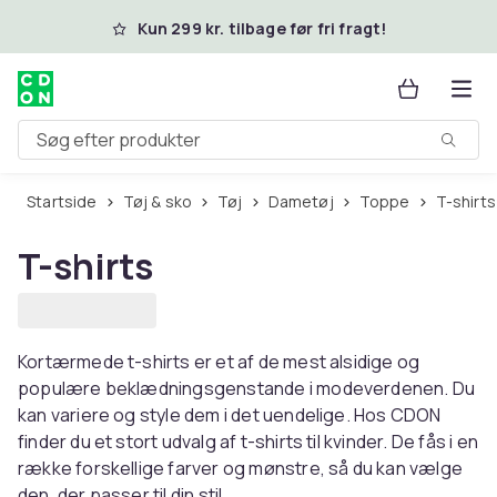
Spring til hovedindhold
Kun 299 kr. tilbage før fri fragt!
Søg efter produkter
Startside
Tøj & sko
Tøj
Dametøj
Toppe
T-shirts
T-shirts
Kortærmede t-shirts er et af de mest alsidige og
populære beklædningsgenstande i modeverdenen. Du
kan variere og style dem i det uendelige. Hos CDON
finder du et stort udvalg af t-shirts til kvinder. De fås i en
række forskellige farver og mønstre, så du kan vælge
den, der passer til din stil.