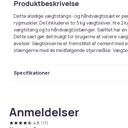
Produktbeskrivelse
Dette alsidige vægtstangs- og håndvægtssæt er perfek
rygmuskler. Det inkluderer to 5 kg vægtskiver, fire 2 k
vægtstang og to håndvægtsstænger. Sættet har en s
Dette sæt gør det muligt for brugerne at variere vægte
øvelser. Vægtskiverne er fremstillet af cement med e
stængerne med de medfølgende stjernelåse. Vægten e
de nemt og hurtigt kan identificeres.
Farve: Sort
Specifikationer
Materiale: Cementskiver + stålstænger
Diameter, store vægtskiver: 25 cm
Diameter, mediumstørrelse vægtskiver: 20,5 cm
Diameter, små skiver: 18 cm
Diameter, hul: 26,5 mm
Anmeldelser
Mål, vægtstang (curl): 25 mm x 120 cm (Diameter x 
Mål, håndvægtstang: 25 mm x 45 cm (Diameter x L
Samlet vægt: 30 kg
4,6
(13)