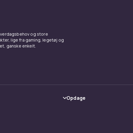
 hverdagsbehov og store
ter, lige fra gaming, legetøj og
vet, ganske enkelt.
Opdage
Kategorier
Maerke
y
Guider