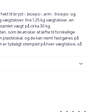
t til bryst-, biceps-, arm-, triceps- og
g vægtskiver, fire 1,25 kg vægtskiver, en
amlet vægt på cirka 30 kg.
n, som de ønsker at løfte til forskellige
n plastikskal, og de kan nemt fastgøres på
r tydeligt stemplet på hver vægtskive, så
L)
)