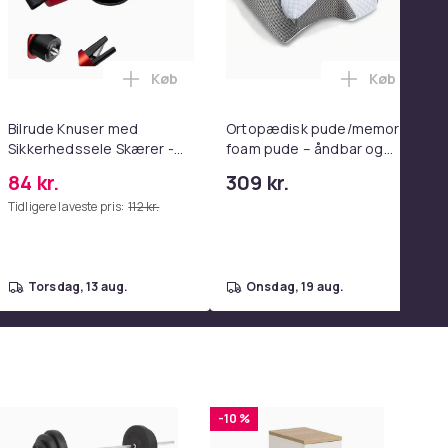
Køb
Køb
enter Pink i kurven
wood spejl - schminke spejl med lys - hvid - dæmpbar med tre l
0 Ultra Complete i kurven
in G2 (2026 Ny Model) Sammenklappelig El-Scooter 800W Mot
Læg Bilrude Knuser med Sikkerhedssele S
Læg Ortopæ
Bilrude Knuser med
Ortopædisk pude/memory
Sikkerhedssele Skærer -
foam pude – åndbar og
Nødudgangsværktøj,
lindrer nakkesmerter
84 kr.
309 kr.
Kompatibel med Alle
Tidligere laveste pris:
112 kr.
Bilmodeller Red
torsdag, 13 aug.
onsdag, 19 aug.
-10 %
-1