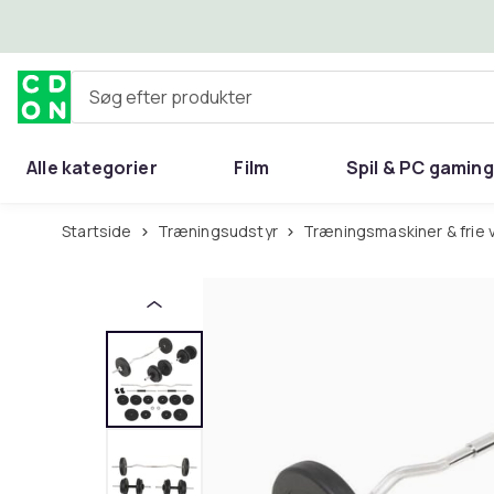
Spring til hovedindhold
Søg efter produkter
Alle kategorier
Film
Spil & PC gaming
Hjem & have
Startside
Træningsudstyr
Træningsmaskiner & frie