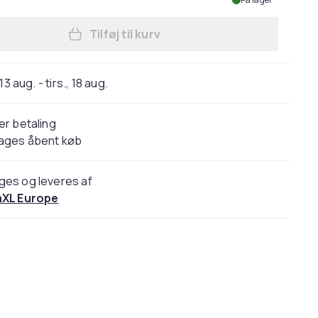
Tilføj til kurv
Læg vidaXL vægtstangs- og håndvæ
13 aug. - tirs., 18 aug.
er betaling
dages åbent køb
ges og leveres af
aXL Europe