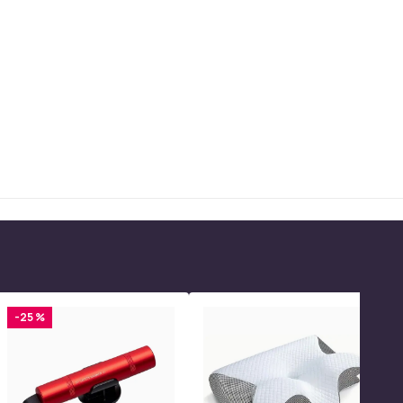
-25 %