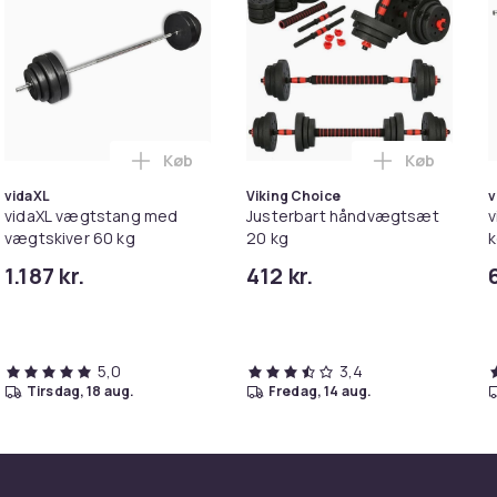
Køb
Køb
t 30 kg i kurven
bare Håndvægte / Frivægte Sæt (2 stk) – Dumbells - Dumbbells 
Læg vidaXL vægtstang med vægtskiver 60 
Læg Juster
vidaXL
Viking Choice
v
vidaXL vægtstang med
Justerbart håndvægtsæt
v
vægtskiver 60 kg
20 kg
1.187 kr.
412 kr.
5,0
3,4
tirsdag, 18 aug.
fredag, 14 aug.