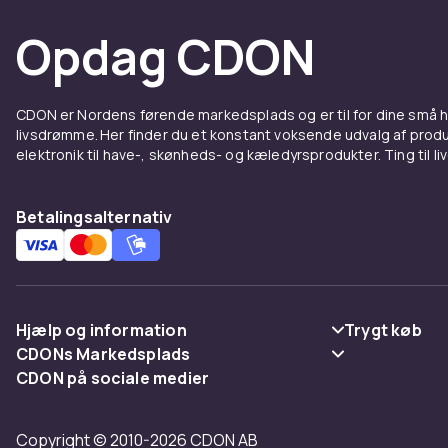
Opdag CDON
CDON er Nordens førende markedsplads og er til for dine små
livsdrømme. Her finder du et konstant voksende udvalg af produk
elektronik til have-, skønheds- og kæledyrsprodukter. Ting til li
Betalingsalternativ
Hjælp og information
Trygt køb
CDONs Markedsplads
Ofte stillede spørgsmål
Betaling
CDON på sociale medier
Merchant Help Center
Spor pakke
Levering
Copyright © 2010-2026 CDON AB
Fortryd & returner her
Vilkår & polic