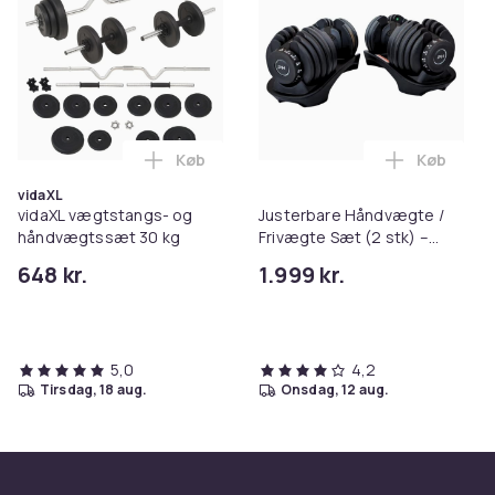
Køb
Køb
Læg vidaXL vægtstangs- og håndvægtssæ
Læg Juster
vidaXL
vidaXL vægtstangs- og
Justerbare Håndvægte /
håndvægtssæt 30 kg
Frivægte Sæt (2 stk) –
Dumbells - Dumbbells -
648 kr.
1.999 kr.
Sæt med 15
Vægtindstillinger fra 2,5 kg
til 24 kg
5,0
4,2
tirsdag, 18 aug.
onsdag, 12 aug.