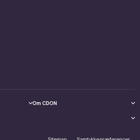
Om CDON
Om os
Kundeanmeldelser
Arbejd på CDON
Sitemap
Samtykkepræferencer