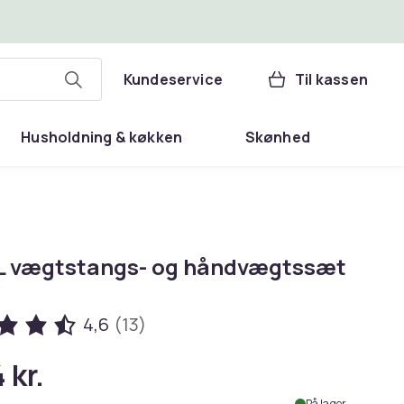
Kundeservice
Til kassen
Husholdning & køkken
Skønhed
L vægtstangs- og håndvægtssæt
4,6
(13)
 kr.
På lager