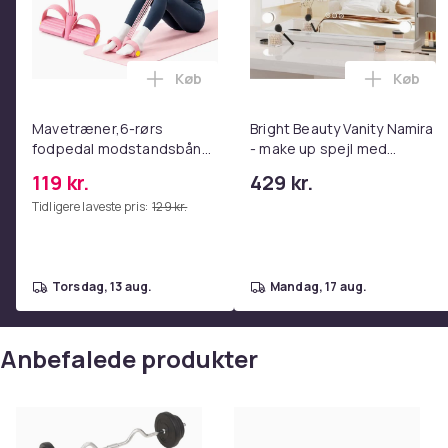
Produktsikkerhedsinformation
Køb
Køb
Læg Mavetræner,6-rørs fodpedal mods
Læg Bri
Mavetræner,6-rørs
Bright Beauty Vanity Namira
fodpedal modstandsbånd
- make up spejl med
- Mave- og coretræning,
belysning - hollywood spejl
119 kr.
429 kr.
yoga og
- schminke spejl med lys -
Tidligere laveste pris:
129 kr.
hjemmetræningscenter
hvid - dæmpbar med tre
Pink
lystilstande
torsdag, 13 aug.
mandag, 17 aug.
Anbefalede produkter