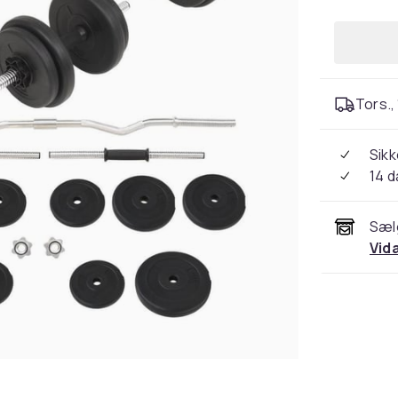
Tors., 
Sikk
14 
Sæl
Vid