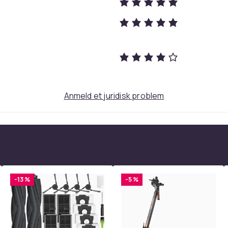
Anmeld et juridisk problem
-13 %
-5 %
30000
74ac6736-c0de-4dbb-a0e2-21d2b803eda1