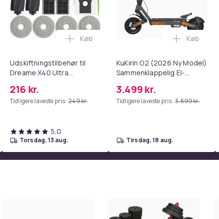
Køb
Køb
tandsbånd - Mave- og coretræning, yoga og hjemmetræningsc
ght Beauty Vanity Namira - make up spejl med belysning - holly
Læg Udskiftningstilbehør til Dreame X4
Læg KuKir
Udskiftningstilbehør til
KuKirin G2 (2026 Ny Model)
Dreame X40 Ultra
Sammenklappelig El-
Complete
Scooter 800W Motor, 55
216 kr.
3.499 kr.
km Rækkevidde, Maks.
Tidligere laveste pris:
249 kr.
Tidligere laveste pris:
3.699 kr.
Hastighed 45 km/t, 10
Tommer Vakuumdæk
48V15.6AH Batteri Off-
5,0
Road El-Scooter
torsdag, 13 aug.
tirsdag, 18 aug.