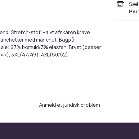
Sæl
Per
nd. Stretch-stof. Halvt afskåren krave.
manchetter med manchet. Bagpå
ale: 97% bomuld/3% elastan. Bryst (passer
5/47), 3XL(47/49), 4XL(50/52).
hirt. Stretch fabric. Semi-cut away collar.
 gauntlet. Back yoke. Shaped hem. Fabric
est (to fit): S(36/38), M(38/40), L(41/42),
f: UTPC337
Sort
Anmeld et juridisk problem
XL (EU)
562759a1-efff-4eb8-9fc7-e90d76eb293b