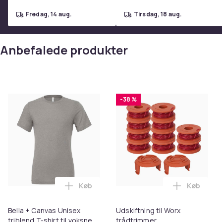
fredag, 14 aug.
tirsdag, 18 aug.
Anbefalede produkter
-38 %
Køb
Køb
Læg Bella + Canvas Unisex triblend T-shir
Læg Udskif
Bella + Canvas Unisex
Udskiftning til Worx
triblend T-shirt til voksne
trådtrimmer