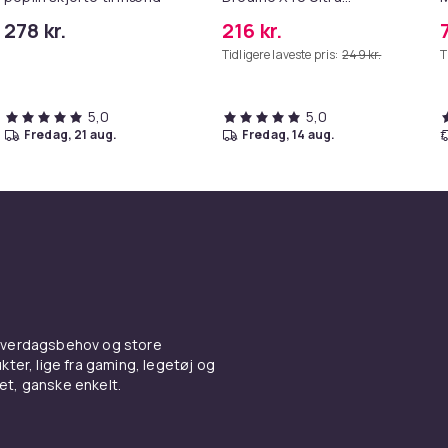
Complete
b
278 kr.
216 kr.
8
Tidligere laveste pris:
249 kr.
T
5,0
5,0
fredag, 21 aug.
fredag, 14 aug.
 hverdagsbehov og store
ter, lige fra gaming, legetøj og
vet, ganske enkelt.