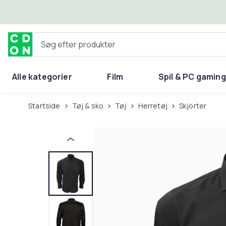
Spring til hovedindhold
Søg efter produkter
Alle kategorier
Film
Spil & PC gaming
Hjem & have
Startside
Tøj & sko
Tøj
Herretøj
Skjorter