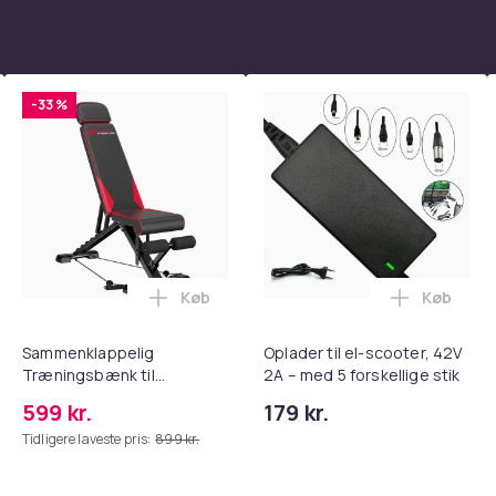
-33 %
Køb
Køb
tandsbånd - Mave- og coretræning, yoga og hjemmetræningsc
ght Beauty Vanity Namira - make up spejl med belysning - holly
Læg Sammenklappelig Træningsbænk til
Læg Oplad
Sammenklappelig
Oplader til el-scooter, 42V
Træningsbænk til
2A – med 5 forskellige stik
Hjemmetræning, Justerbar
599 kr.
179 kr.
Ryg & Sæde, 300 kg
Tidligere laveste pris:
899 kr.
Belastning