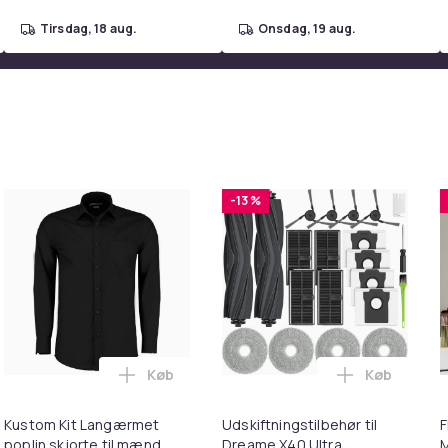
tirsdag, 18 aug.
onsdag, 19 aug.
-13 %
Køb
Køb
t til voksne i kurven
tning til Worx trådtrimmer i kurven
Læg Kustom Kit Langærmet poplin skjorte 
Læg Udskift
Kustom Kit Langærmet
Udskiftningstilbehør til
F
poplin skjorte til mænd
Dreame X40 Ultra
M