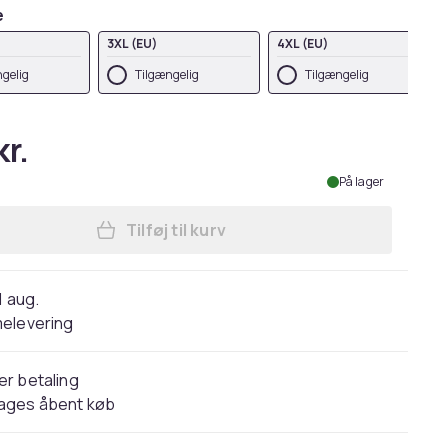
e
3XL (EU)
4XL (EU)
gelig
Tilgængelig
Tilgængelig
kr.
På lager
Tilføj til kurv
Læg SOLS Brighton arbejdsskjorte 
1 aug.
elevering
er betaling
dages åbent køb