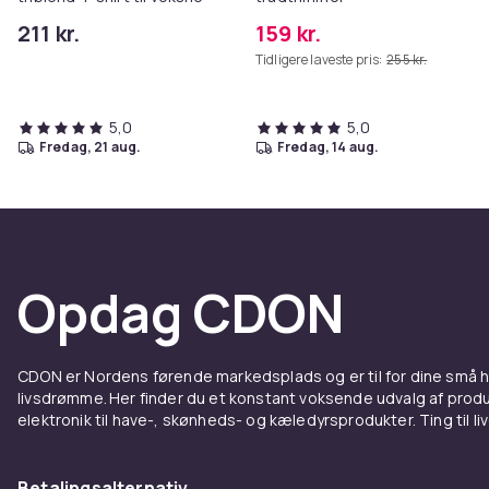
211 kr.
159 kr.
Tidligere laveste pris:
255 kr.
5,0
5,0
fredag, 21 aug.
fredag, 14 aug.
Opdag CDON
CDON er Nordens førende markedsplads og er til for dine små
livsdrømme. Her finder du et konstant voksende udvalg af produk
elektronik til have-, skønheds- og kæledyrsprodukter. Ting til li
Betalingsalternativ