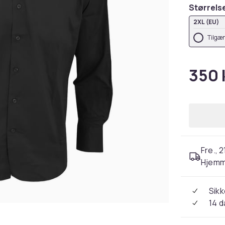
Størrels
2XL (EU)
Tilgæn
350 
Fre., 2
Hjemm
Sikk
14 