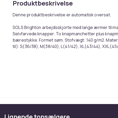
Produktbeskrivelse
Denne produktbeskrivelse er automatisk oversat.
SOLS Brighton arbejdsskjorte med lange ærmer til mæ
Selvfarvede knapper. To knapmanchetter plus knap
bærestykke. Formet søm. Stofvægt: 140 g/m2. Materi
til): S(36/38), M(38/40), L(41/42), XL(43/44), XXL(4
English: SOLS Mens Brighton Long Sleeve Fitted Work S
Self colour buttons. Two button cuff plus button cuff
weight: 140 gsm. Material: 97% cotton/3% elastane. Ch
XL(43/44), XXL(45/47), 3XL(47/49), 4XL(50/52). Re
Farve
Størrelse
Varenr.
Produktsikkerhedsinformation
Lignende topsælgere