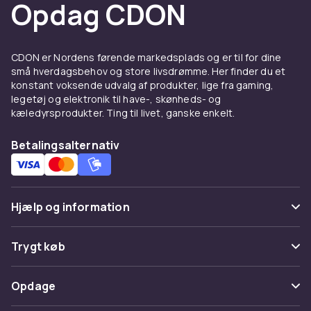
Opdag CDON
dit kontor uden at forårsage ridser på gulvet.
Specifikationer:
Farve:
sort
CDON er Nordens førende markedsplads og er til for dine
Højde:
82 cm - 94 cm
små hverdagsbehov og store livsdrømme. Her finder du et
Ryglænets højde:
42 cm
konstant voksende udvalg af produkter, lige fra gaming,
Sæde:
49 cm x 42 cm
legetøj og elektronik til have-, skønheds- og
Justerbar højde:
Ja
kæledyrsprodukter. Ting til livet, ganske enkelt.
Hjul:
Gummi
Vægt:
7 kg
Betalingsalternativ
Materiale:
Polypropylen, metal
Pakkemål:
70x30x51 cm
Med vores moderne kontorstol vil du ikke kun opleve
Hjælp og information
komfort under dit arbejde, men også tilføje et stilfuldt
element til dit kontor. Vent ikke længere, og opgrader
Ofte stillede spørgsmål
Trygt køb
din arbejdsplads med denne højkvalitets og praktiske
kontorstol.
Spor pakke
Betaling
Opdage
Farve
Fortryd & returner her
Levering
Black