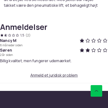
takket være den pneumatiske lift, et behageligt højt
ryglæn og en blød sort pude er denne kontorstol en
ideel løsning til kontorer, hjemmearbejdspladser og
receptioner i virksomheden. Stolen har kromdetaljer og
Anmeldelser
en finish af høj kvalitet, hvilket gør den perfekt til
moderne interiør.
1,5
(2)
Når du arbejder ved dit skrivebord, er en behagelig
Nancy M
8 måneder siden
kontorstol af stor betydning. Denne drejestol giver den
Søren
perfekte siddekomfort til langvarig brug, så du kan
2 år siden
arbejde komfortabelt og ergonomisk, selv under lange
Billig kvalitet, men fungerer udemærket.
projekter. Det høje ryglæn aflaster din ryg og
forebygger træthed, mens den specielt profilerede
overflade tilpasser sig din ryg for optimal støtte. Den
Anmeld et juridisk problem
bløde pude, lavet af øko-læder, forbedrer
siddekomforten betydeligt. Med den praktiske
pneumatiske lift kan du nemt justere stolens højde til
dine personlige behov. Kontorstolen er udstyret med
gummihjul, så du ubesværet kan bevæge dig rundt på