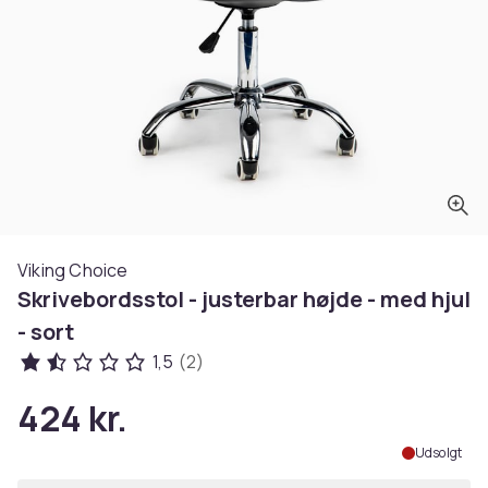
Viking Choice
Skrivebordsstol - justerbar højde - med hjul
- sort
1,5
(2)
424 kr.
Udsolgt