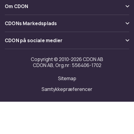
Kategorier
Kontakt os
Om CDON
Materiale
Vilkår & policy
Metal, Polypropylene, Faux leather
Maerke
Om os
Tilbagekaldelser
Størrelse
CDONs Markedsplads
Guider
49x42x94 cm
Kundeanmeldelser
Merchant Help Center
Vægt, kilo
CDON på sociale medier
Arbejd på CDON
7
Varenr.
Investor relations
Copyright © 2010-2026 CDON AB
2016ad68-2880-40e3-9662-f9dc789c4aae
CDON AB, Org.nr: 556406-1702
Tilgængelighed
Produktsikkerhedsinformation
Sitemap
Transparensrapport
Samtykkepræferencer