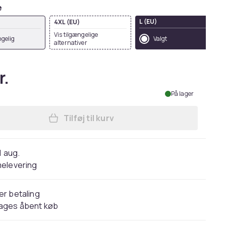
e
L (EU)
4XL (EU)
Vis tilgængelige
gelig
Valgt
alternativer
r.
På lager
Tilføj til kurv
Læg Kustom Kit Superwash 60°C T-sh
1 aug.
elevering
er betaling
dages åbent køb