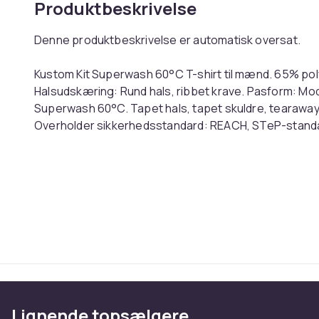
Produktbeskrivelse
Denne produktbeskrivelse er automatisk oversat.
Kustom Kit Superwash 60°C T-shirt til mænd. 65% pol
Halsudskæring: Rund hals, ribbet krave. Pasform: M
Superwash 60°C. Tapet hals, tapet skuldre, tearaway
Overholder sikkerhedsstandard: REACH, STeP-standa
Oeko-Tex Standard 100 Certificeret, Sedex, WRAP Certif
English: Kustom Kit Mens Superwash 60°C T-Shirt. 65
Neckline: Crew Neck, Ribbed Collar. Fit: Fashion. Sl
Superwash 60°C. Taped Neck, Taped Shoulders, Tear
Sleeves. Conforms to Safety Standard: REACH, STeP S
BSCI, Oeko-Tex Standard 100 Certified, Sedex, WRAP C
Sublimation. Ref: UTPC5196
Farve
Størrelse
Lignende topsælgere