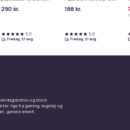
arbejdsskjorte
Shirt
b
290 kr.
188 kr.
8
T
5,0
5,0
fredag, 21 aug.
fredag, 21 aug.
 hverdagsbehov og store
ter, lige fra gaming, legetøj og
vet, ganske enkelt.