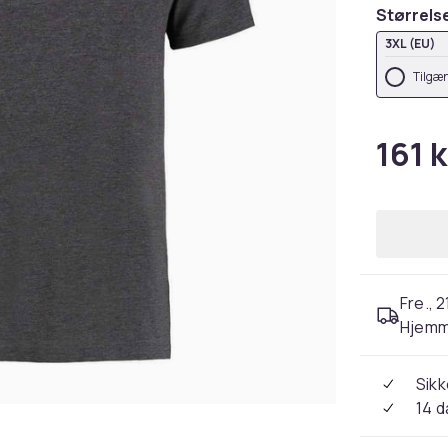
Størrels
3XL (EU)
Tilgæn
161 k
Fre., 2
Hjemm
Sikk
14 