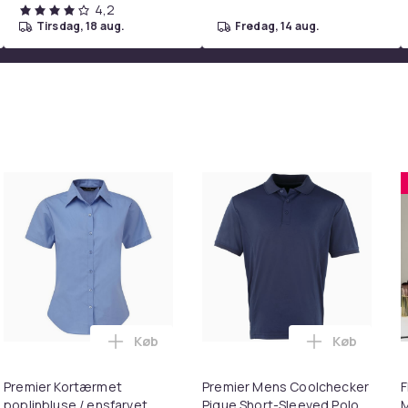
4,2
tirsdag, 18 aug.
fredag, 14 aug.
Køb
Køb
 Ultra Complete i kurven
ri Vest uden ærmer med dobbelt rem på ryggen til kvinder/dame
Læg Premier Kortærmet poplinbluse / ensf
Læg Premier
Premier Kortærmet
Premier Mens Coolchecker
F
poplinbluse / ensfarvet
Pique Short-Sleeved Polo
M