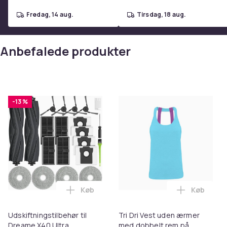
fredag, 14 aug.
tirsdag, 18 aug.
Anbefalede produkter
-13 %
Køb
Køb
Læg Udskiftningstilbehør til Dreame X40
Læg Tri D
Udskiftningstilbehør til
Tri Dri Vest uden ærmer
Dreame X40 Ultra
med dobbelt rem på