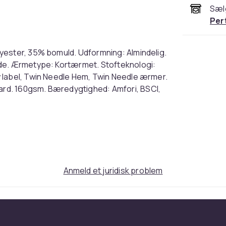
Sæl
Per
yester, 35% bomuld. Udformning: Almindelig.
ode. Ærmetype: Kortærmet. Stofteknologi:
 label, Twin Needle Hem, Twin Needle ærmer.
rd. 160gsm. Bæredygtighed: Amfori, BSCI,
iceret. Velegnet til: Serigrafi, Sublimation.
% Polyester, 35% Cotton. Design: Plain.
eeve-Type: Short-Sleeved. Fabric Technology:
away Label, Twin Needle Hem, Twin Needle
tandard. 160gsm. Sustainability: Amfori,
Anmeld et juridisk problem
ertified. Suitable for: Screen-Printing,
Mørkegrå marl
L (EU)