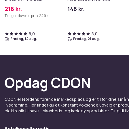
Complete
ryggen til kvinder/damer
216 kr.
148 kr.
Tidligere laveste pris:
249 kr.
5,0
5,0
fredag, 14 aug.
fredag, 21 aug.
Opdag CDON
CDON er Nordens førende markedsplads og er til for dine små
livsdrømme. Her finder du et konstant voksende udvalg af produk
elektronik til have-, skønheds- og kæledyrsprodukter. Ting til li
Betalingsalternativ