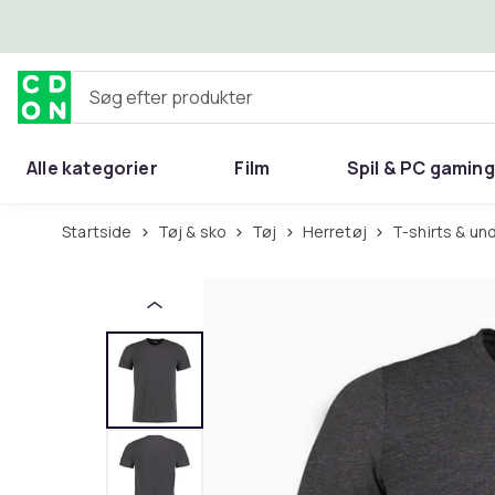
Spring til hovedindhold
Søg efter produkter
Alle kategorier
Film
Spil & PC gaming
Hjem & have
Startside
Tøj & sko
Tøj
Herretøj
T-shirts & un