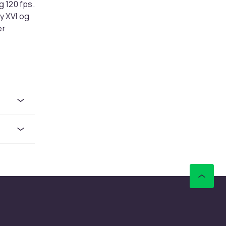
g 120 fps.
y XVI og
er
t. PEGI-
5 – PS5-
 med