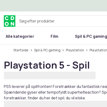
Spring til hovedindhold
Søg efter produkter
Alle kategorier
Film
Spil & PC gaming
Hjem & have
Startside
Spil & PC gaming
Playstation
Playstation
Playstation 5 - Spil
PS5 leverer på spilfronten! Foretrækker du fantastisk re
Spændende gyser eller tempofyldt superhelteaction? Spo
foretrækker, finder du her det spil, du vil elske.