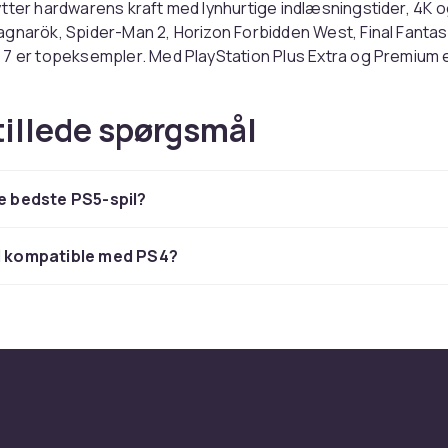
tter hardwarens kraft med lynhurtige indlæsningstider, 4K o
gnarök, Spider-Man 2, Horizon Forbidden West, Final Fantas
 7 er topeksempler. Med PlayStation Plus Extra og Premium 
 PS5-spil inkluderet i dit abonnement.
tillede spørgsmål
et rigtige PS5-spil
 solo- eller flerspillerindhold og om spillet er PS5-eksklusiv
de bedste PS5-spil?
 hjælper med aldersvalg. Cross-gen spil fås til PS4 og PS
 bedre. Forudbestil digitalt og spillet er klar fra midnat på
gen.
l kompatible med PS4?
ikke PS5? Se PlayStation 5-konsoller.
der du PlayStation-produkter til konkurrencedygtige priser
ng og nem returret.