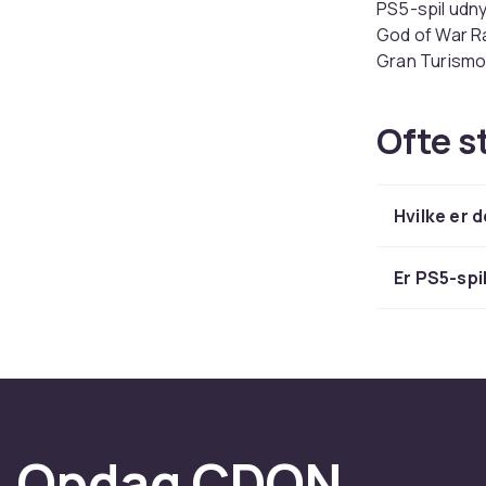
PS5-spil udny
God of War Ra
Gran Turismo
hundredvis af
Ofte s
Vælg d
Overvej genre,
Hvilke er 
aldersgrænsen
versionen yder
lanceringsda
Er PS5-spi
Har du endnu 
Hos CDON fin
hurtig leveri
Opdag CDON