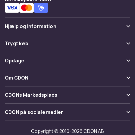
Hjælp og information
Ofte stillede spørgsmål
Trygt køb
Spor pakke
Betaling
Opdage
Fortryd & returner her
Levering
Kategorier
Kontakt os
Om CDON
Vilkår & policy
Maerke
Om os
Tilbagekaldelser
CDONs Markedsplads
Guider
Kundeanmeldelser
Merchant Help Center
CDON på sociale medier
Arbejd på CDON
Investor relations
Copyright © 2010-2026 CDON AB