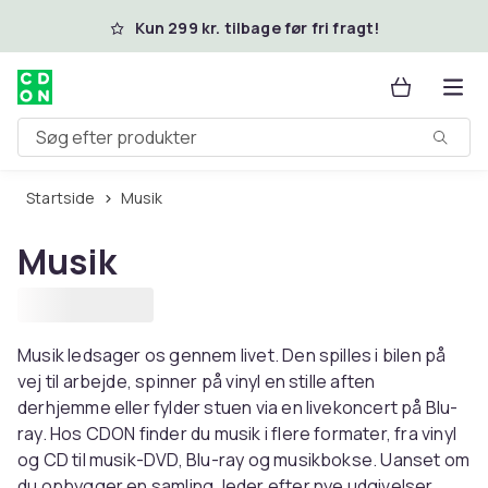
Spring til hovedindhold
Kun 299 kr. tilbage før fri fragt!
Søg efter produkter
Startside
Musik
Musik
Musik ledsager os gennem livet. Den spilles i bilen på
vej til arbejde, spinner på vinyl en stille aften
derhjemme eller fylder stuen via en livekoncert på Blu-
ray. Hos CDON finder du musik i flere formater, fra vinyl
og CD til musik-DVD, Blu-ray og musikbokse. Uanset om
du opbygger en samling, leder efter nye udgivelser