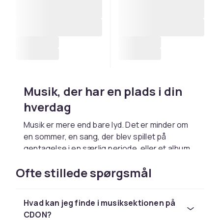
Musik, der har en plads i din
hverdag
Musik er mere end bare lyd. Det er minder om
en sommer, en sang, der blev spillet på
gentagelse i en særlig periode, eller et album,
der altid får dig i bedre humør. Uanset om du
Ofte stillede spørgsmål
lytter til vinyl derhjemme i stuen, spiller en CD i
bilen eller ser en koncert på Blu-ray en aften
på sofaen, findes der formater, der gør
Hvad kan jeg finde i musiksektionen på
musikken mere nærværende.
CDON?