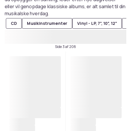
eller vil genopdage klassiske albums, er alt samlet til din
musikalske hverdag.
CD
Musikinstrumenter
Vinyl - LP, 7", 10", 12"
M
Side 3 af 208