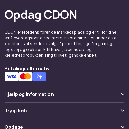
nye kunstnere eller find tilbage til albums, der
Opdag CDON
betød meget for dig i fortiden. Musik handler
om identitet og følelser, og her er der plads til
både nostalgiske favoritter og aktuelle
toplister.
CDON er Nordens førende markedsplads og er til for dine
små hverdagsbehov og store livsdrømme. Her finder du et
Kommende udgivelser og
konstant voksende udvalg af produkter, lige fra gaming,
legetøj og elektronik til have-, skønheds- og
eftertragtede udgaver
kæledyrsprodukter. Ting til livet, ganske enkelt.
Vil du være tidligt ude med nye albums? Blandt
Betalingsalternativ
kommende udgivelser kan du finde musik, der
snart rammer hylderne. Der er også Limited
Editions, remasterede versioner og eksklusive
musikbokse til dem, der ønsker noget ekstra i
Hjælp og information
deres samling. Perfekt til dig, der følger dine
yndlingskunstnere og ikke vil gå glip af den
Ofte stillede spørgsmål
Trygt køb
næste udgivelse.
Spor pakke
Musikbokse og
Betaling
Opdage