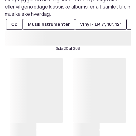
eller vil genopdage klassiske albums, er alt samlet til din
musikalske hverdag.
CD
Musikinstrumenter
Vinyl - LP, 7", 10", 12"
M
Side 20 af 208