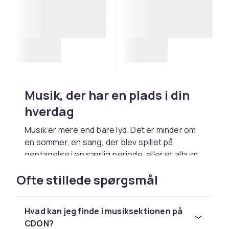
Musik, der har en plads i din
hverdag
Musik er mere end bare lyd. Det er minder om
en sommer, en sang, der blev spillet på
gentagelse i en særlig periode, eller et album,
der altid får dig i bedre humør. Uanset om du
Ofte stillede spørgsmål
lytter til vinyl derhjemme i stuen, spiller en CD i
bilen eller ser en koncert på Blu-ray en aften
på sofaen, findes der formater, der gør
Hvad kan jeg finde i musiksektionen på
musikken mere nærværende.
CDON?