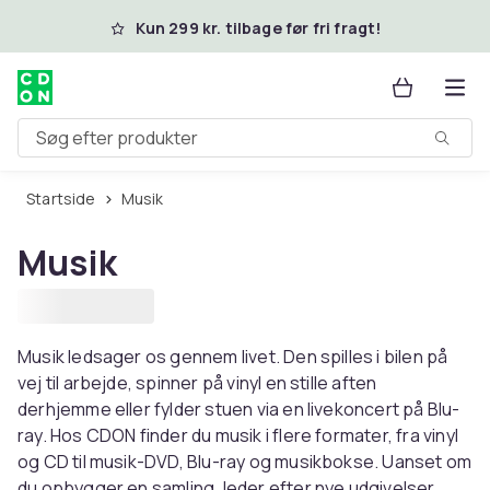
Spring til hovedindhold
Kun 299 kr. tilbage før fri fragt!
Søg efter produkter
Startside
Musik
Musik
Musik ledsager os gennem livet. Den spilles i bilen på
vej til arbejde, spinner på vinyl en stille aften
derhjemme eller fylder stuen via en livekoncert på Blu-
ray. Hos CDON finder du musik i flere formater, fra vinyl
og CD til musik-DVD, Blu-ray og musikbokse. Uanset om
du opbygger en samling, leder efter nye udgivelser