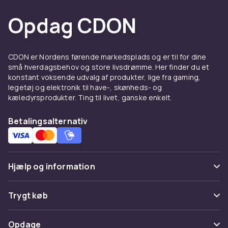
nye kunstnere eller find tilbage til albums, der
Opdag CDON
betød meget for dig i fortiden. Musik handler
om identitet og følelser, og her er der plads til
både nostalgiske favoritter og aktuelle
toplister.
CDON er Nordens førende markedsplads og er til for dine
små hverdagsbehov og store livsdrømme. Her finder du et
Kommende udgivelser og
konstant voksende udvalg af produkter, lige fra gaming,
legetøj og elektronik til have-, skønheds- og
eftertragtede udgaver
kæledyrsprodukter. Ting til livet, ganske enkelt.
Vil du være tidligt ude med nye albums? Blandt
Betalingsalternativ
kommende udgivelser kan du finde musik, der
snart rammer hylderne. Der er også Limited
Editions, remasterede versioner og eksklusive
musikbokse til dem, der ønsker noget ekstra i
Hjælp og information
deres samling. Perfekt til dig, der følger dine
yndlingskunstnere og ikke vil gå glip af den
Ofte stillede spørgsmål
Trygt køb
næste udgivelse.
Spor pakke
Musikbokse og
Betaling
Opdage