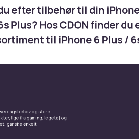
du efter tilbehør til din iPhon
 6s Plus? Hos CDON finder du 
sortiment til iPhone 6 Plus / 6
som har enkelt kamerasystem
ID og Apple Pay og Touch ID o
aluminiumsdesign – cover og
beskyttelse
 hverdagsbehov og store
 tilbehør til din iPhone 6 Plus / 6s Plus? Hos CDON finder du 
ter, lige fra gaming, legetøj og
 iPhone 6 Plus / 6s Plus, som har enkelt kamerasystem med T
vet, ganske enkelt.
og Touch ID og slank aluminiumsdesign. Uanset om du har b
eskyttelse, oplader eller smarte gadgets finder du det her