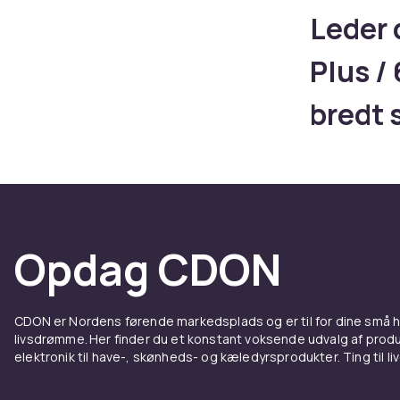
Leder 
Plus /
bredt 
Plus, 
Touch 
slank 
Opdag CDON
skærm
CDON er Nordens førende markedsplads og er til for dine små
Leder du efter
livsdrømme. Her finder du et konstant voksende udvalg af produk
sortiment til
elektronik til have-, skønheds- og kæledyrsprodukter. Ting til li
og Apple Pay 
cover, skærmb