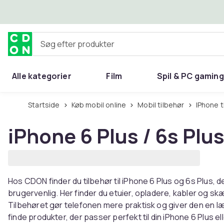
Spring til hovedindhold
Søg efter produkter
Alle kategorier
Film
Spil & PC gaming
Hjem & have
Startside
Køb mobil online
Mobil tilbehør
iPhone t
iPhone 6 Plus / 6s Plus
Hos CDON finder du tilbehør til iPhone 6 Plus og 6s Plus,
brugervenlig. Her finder du etuier, opladere, kabler og sk
Tilbehøret gør telefonen mere praktisk og giver den en 
finde produkter, der passer perfekt til din iPhone 6 Plus ell