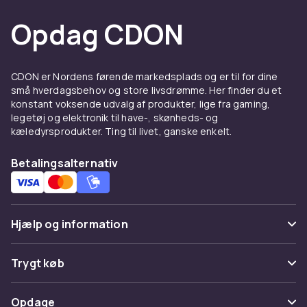
isskraber til bilen, har vi værktøjerne til
Opdag CDON
opgaven.
Produkterne i vores sortiment er designet til at
være velegnede til både små og store snefald,
CDON er Nordens førende markedsplads og er til for dine
hvilket gør dem til et perfekt valg til alle
små hverdagsbehov og store livsdrømme. Her finder du et
vinterforhold. Fjern sneen hurtigt og uden
konstant voksende udvalg af produkter, lige fra gaming,
besvær med det bedste udstyr. Det er tid til at
legetøj og elektronik til have-, skønheds- og
gøre vintervedligeholdelse lidt lettere.
kæledyrsprodukter. Ting til livet, ganske enkelt.
Vil du holde gangstierne fri for sne og is? Shop
Betalingsalternativ
nu og find det rette sneudstyr til din
vinterrutine.
Hjælp og information
Ofte stillede spørgsmål
Trygt køb
Spor pakke
Betaling
Opdage