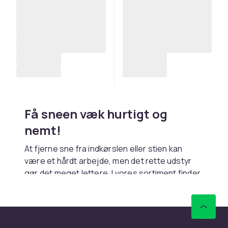
Få sneen væk hurtigt og
nemt!
At fjerne sne fra indkørslen eller stien kan
være et hårdt arbejde, men det rette udstyr
gør det meget lettere. I vores sortiment finder
du sneslynger, isskrabere og sneskovle, der
hjælper dig med effektivt at fjerne sne og is.
Uanset om du har brug for en kraftfuld
sneslynge til store områder eller en praktisk