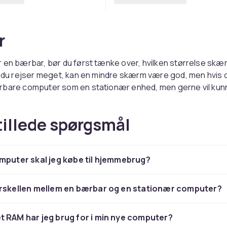
r
 en bærbar, bør du først tænke over, hvilken størrelse skæ
s du rejser meget, kan en mindre skærm være god, men hvis d
rbare computer som en stationær enhed, men gerne vil kunn
n en større skærm være optimal.
tillede spørgsmål
onær computer
computer er perfekt til dig, der har et hjemmekontor eller e
mputer skal jeg købe til hjemmebrug?
 men er også optimal til spil, musik- og videoredigering. Eft
erens ydeevne, kan du supplere den med en større skærm 
omputertilbehør såsom mus og tastaturer fra Microsoft. Hv
orskellen mellem en bærbar og en stationær computer?
for eksempel billeder, musik, video eller 3D-redigering, kan
t købe en computer med et separat grafikkort, en stærkere
 RAM har jeg brug for i min nye computer?
PU) og mere intern hukommelse. Computerens ydeevne på