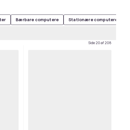
ter
Bærbare computere
Stationære computere
M
Side 20 af 208