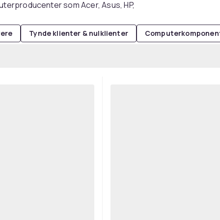
uterproducenter som Acer, Asus, HP,
ere
Tynde klienter & nulklienter
Computerkomponen