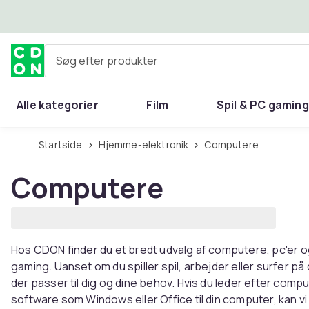
Spring til hovedindhold
Søg efter produkter
Alle kategorier
Film
Spil & PC gaming
Hjem & have
Startside
Hjemme-elektronik
Computere
Computere
Hos CDON finder du et bredt udvalg af computere, pc'er og
gaming. Uanset om du spiller spil, arbejder eller surfer på
der passer til dig og dine behov. Hvis du leder efter com
software som Windows eller Office til din computer, kan vi