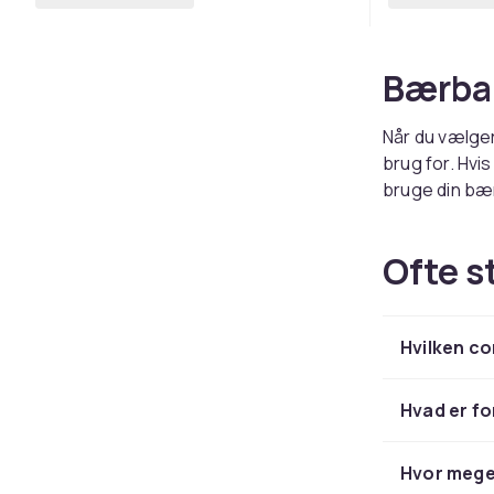
Bærba
Når du vælger
brug for. Hvi
bruge din bæ
den nemt, ka
Ofte s
Stati
En stationær 
Hvilken co
surfcomputer,
valgt comput
ergonomisk c
Hvad er f
arbejder med 
nødvendigt a
Hvor meget
processor (C