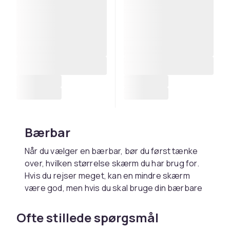
Bærbar
Når du vælger en bærbar, bør du først tænke
over, hvilken størrelse skærm du har brug for.
Hvis du rejser meget, kan en mindre skærm
være god, men hvis du skal bruge din bærbare
computer som en stationær enhed, men
gerne vil kunne flytte den nemt, kan en større
Ofte stillede spørgsmål
skærm være optimal.