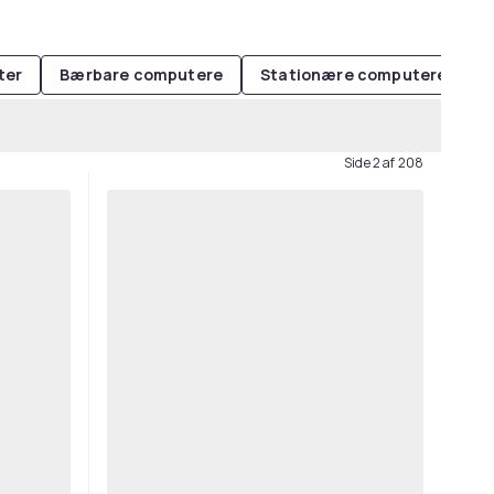
ter
Bærbare computere
Stationære computere
M
Side 2 af 208