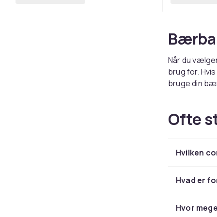
Bærba
Når du vælger
brug for. Hvi
bruge din bæ
den nemt, ka
Ofte s
Stati
En stationær 
Hvilken co
surfcomputer,
valgt comput
ergonomisk c
Hvad er f
arbejder med 
nødvendigt a
Hvor meget
processor (C