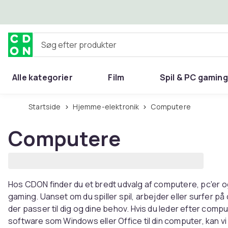
Spring til hovedindhold
Søg efter produkter
Alle kategorier
Film
Spil & PC gaming
Hjem & have
Startside
Hjemme-elektronik
Computere
Computere
Hos CDON finder du et bredt udvalg af computere, pc'er og
gaming. Uanset om du spiller spil, arbejder eller surfer på
der passer til dig og dine behov. Hvis du leder efter com
software som Windows eller Office til din computer, kan vi