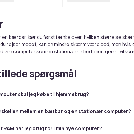
r
 en bærbar, bør du først tænke over, hvilken størrelse skæ
s du rejser meget, kan en mindre skærm være god, men hvis d
rbare computer som en stationær enhed, men gerne vil kunn
n en større skærm være optimal.
tillede spørgsmål
onær computer
computer er perfekt til dig, der har et hjemmekontor eller e
mputer skal jeg købe til hjemmebrug?
 men er også optimal til spil, musik- og videoredigering. Eft
erens ydeevne, kan du supplere den med en større skærm 
omputertilbehør såsom mus og tastaturer fra Microsoft. Hv
orskellen mellem en bærbar og en stationær computer?
for eksempel billeder, musik, video eller 3D-redigering, kan
t købe en computer med et separat grafikkort, en stærkere
 RAM har jeg brug for i min nye computer?
PU) og mere intern hukommelse. Computerens ydeevne på