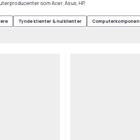
uterproducenter som Acer, Asus, HP,
ere
Tynde klienter & nulklienter
Computerkomponen