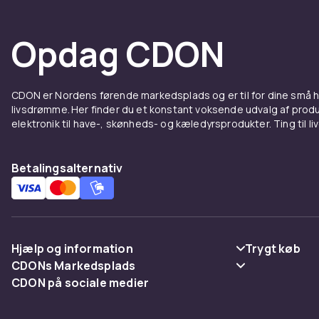
Opdag CDON
CDON er Nordens førende markedsplads og er til for dine små
livsdrømme. Her finder du et konstant voksende udvalg af produk
elektronik til have-, skønheds- og kæledyrsprodukter. Ting til li
Betalingsalternativ
Hjælp og information
Trygt køb
CDONs Markedsplads
Ofte stillede spørgsmål
Betaling
CDON på sociale medier
Merchant Help Center
Spor pakke
Levering