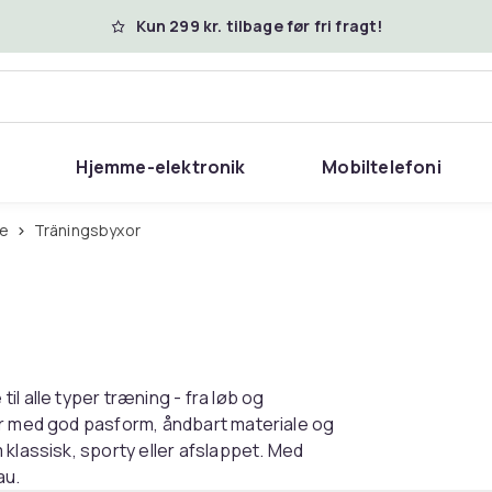
Kun 299 kr. tilbage før fri fragt!
Hjemme-elektronik
Mobiltelefoni
re
Träningsbyxor
l alle typer træning - fra løb og
er med god pasform, åndbart materiale og
 klassisk, sporty eller afslappet. Med
au.