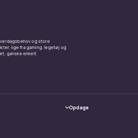
 hverdagsbehov og store
ter, lige fra gaming, legetøj og
vet, ganske enkelt.
Opdage
Kategorier
Maerke