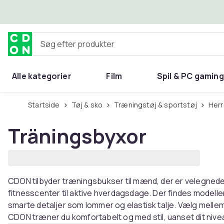
Spring til hovedindhold
Søg efter produkter
Alle kategorier
Film
Spil & PC gaming
Hjem & have
Startside
Tøj & sko
Træningstøj & sportstøj
Her
Träningsbyxor
CDON tilbyder træningsbukser til mænd, der er velegnede ti
fitnesscenter til aktive hverdagsdage. Der findes modell
smarte detaljer som lommer og elastisk talje. Vælg mellem
CDON træner du komfortabelt og med stil, uanset dit nive