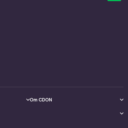
Om CDON
Om os
Kundeanmeldelser