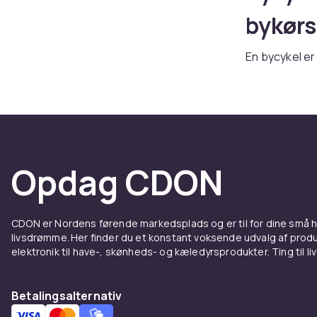
bykørs
En bycykel er 
siddestilling
perfekt til da
Bycyklen kend
udsyn i traf
Skifte
Opdag CDON
Bycykler med 
vedligeholde
CDON er Nordens førende markedsplads og er til for dine små
alle vejrforho
livsdrømme. Her finder du et konstant voksende udvalg af produk
elektronik til have-, skønheds- og kæledyrsprodukter. Ting til li
Hos CDON find
og cykellås.
Hos CDON find
Betalingsalternativ
konkurrencedy