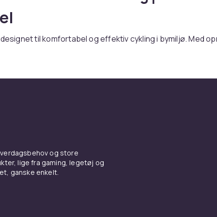
el
designet til komfortabel og effektiv cykling i bymiljø. Med op
, rette styr og ofte integrerede lygter og bagagebærer er by
glig pendling.
etegnes ved den komfortable oprejste siddestilling der giv
ikken. Kædeskærm og skærme beskytter tøj mod snavs.
gear, bremser og tilbehør
3-8 gear er nok til de fleste danske byer. Navgear er mere
lsesfrie og vejrbestandige. Skivebremser giver bedst brems
 hverdagsbehov og store
ld.
ter, lige fra gaming, legetøj og
vet, ganske enkelt.
er du bycykler til konkurrencedygtige priser. Supplér med 
er du et komplet sortiment af cykler og
elcykler
til
gtige priser med trygt køb, hurtig levering og nem returner