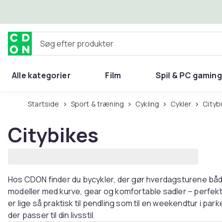
Spring til hovedindhold
Søg efter produkter
Alle kategorier
Film
Spil & PC gaming
Hjem & have
Startside
Sport & træning
Cykling
Cykler
City
Citybikes
Hos CDON finder du bycykler, der gør hverdagsturene båd
modeller med kurve, gear og komfortable sadler – perfekte
er lige så praktisk til pendling som til en weekendtur i pa
der passer til din livsstil.