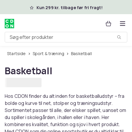
Spring til hovedindhold
Kun 299 kr. tilbage før fri fragt!
Søg efter produkter
Startside
Sport & træning
Basketball
Basketball
Hos CDON finder du alt inden for basketballudstyr – fra
bolde og kurve til net, stolper og træningsudstyr.
Sortimentet passer til alle, der elsker spillet, uanset om
du spiller i skolegården, i hallen eller i haven. Her
kombineres kvalitet, funktion og sjov i hvert produkt.
Med CDON som din online sportsbutik er du altid klar til