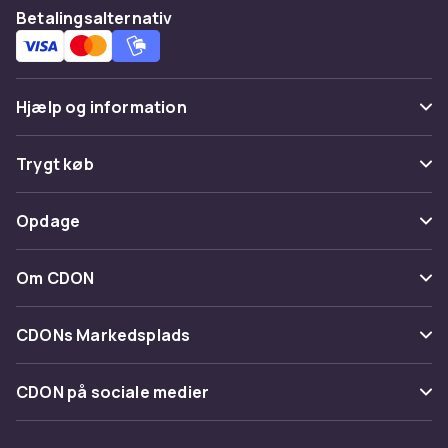
Betalingsalternativ
Hjælp og information
Ofte stillede spørgsmål
Trygt køb
Spor pakke
Betaling
Opdage
Fortryd & returner her
Levering
Kategorier
Kontakt os
Om CDON
Vilkår & policy
Maerke
Om os
Tilbagekaldelser
CDONs Markedsplads
Guider
Kundeanmeldelser
Merchant Help Center
CDON på sociale medier
Arbejd på CDON
Investor relations