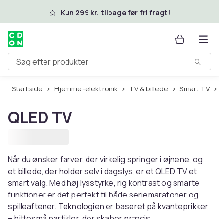
Spring til hovedindhold
Kun 299 kr. tilbage før fri fragt!
Søg efter produkter
Startside
Hjemme-elektronik
TV & billede
Smart TV
QLED TV
Når du ønsker farver, der virkelig springer i øjnene, og
et billede, der holder selv i dagslys, er et QLED TV et
smart valg. Med høj lysstyrke, rig kontrast og smarte
funktioner er det perfekt til både seriemaratoner og
spilleaftener. Teknologien er baseret på kvanteprikker
– bittesmå partikler, der skaber præcis