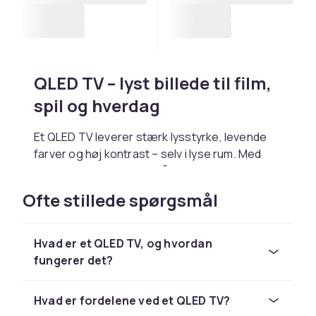
QLED TV – lyst billede til film,
spil og hverdag
Et QLED TV leverer stærk lysstyrke, levende
farver og høj kontrast – selv i lyse rum. Med
quantum dot-teknologi får du et detaljeret
billede, der forbedrer alt fra hverdagsvisning til
Ofte stillede spørgsmål
intense spilsessioner. Teknologien forbedrer
farvedybden og giver en skarp, dynamisk
oplevelse.
Hvad er et QLED TV, og hvordan
fungerer det?
QLED-teknologi – lysstyrke,
farve og holdbarhed
Hvad er fordelene ved et QLED TV?