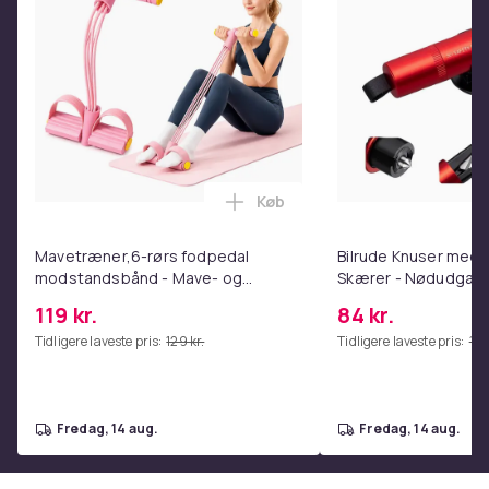
Varenr.
d0bdf005-4e99-4370-a843-414dce3017c3
Produktsikkerhedsinformation
Køb
Læg Mavetræner,6-rørs fodpe
Mavetræner,6-rørs fodpedal
Bilrude Knuser med 
modstandsbånd - Mave- og
Skærer - Nødudgang
coretræning, yoga og
Kompatibel med Alle
119 kr.
84 kr.
hjemmetræningscenter Pink
Red
Tidligere laveste pris:
129 kr.
Tidligere laveste pris:
112 
fredag, 14 aug.
fredag, 14 aug.