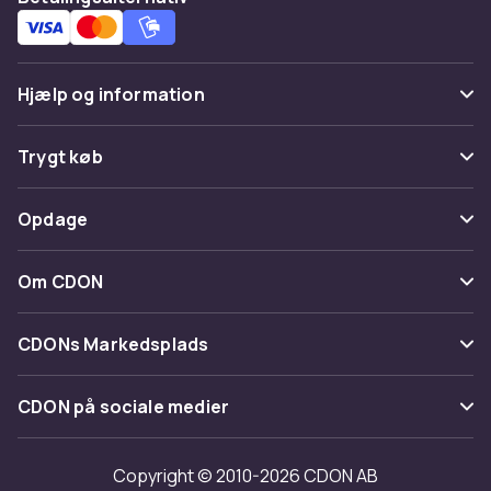
Hjælp og information
Ofte stillede spørgsmål
Trygt køb
Spor pakke
Betaling
Opdage
Fortryd & returner her
Levering
Kategorier
Kontakt os
Om CDON
Vilkår & policy
Maerke
Om os
Tilbagekaldelser
CDONs Markedsplads
Guider
Kundeanmeldelser
Merchant Help Center
CDON på sociale medier
Arbejd på CDON
Investor relations
Copyright © 2010-2026 CDON AB