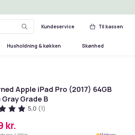
Kundeservice
Til kassen
Husholdning & køkken
Skønhed
ned Apple iPad Pro (2017) 64GB
 Gray Grade B
5,0
(1)
 kr.
ste pris:
1.299 kr.
Få tilbage