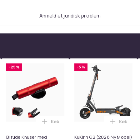
cil-stöd, fingeravtrycksresistent oleofobisk
Anmeld et juridisk problem
DR
-25 %
-5 %
le (A2DP)
Køb
Køb
tandsbånd - Mave- og coretræning, yoga og hjemmetræningsc
ght Beauty Vanity Namira - make up spejl med belysning - holly
Læg Bilrude Knuser med Sikkerhedssele
Læg KuKir
 x 1080 (1080p) vid 60 fps, 3840 x 2160 (4K)
Bilrude Knuser med
KuKirin G2 (2026 Ny Model)