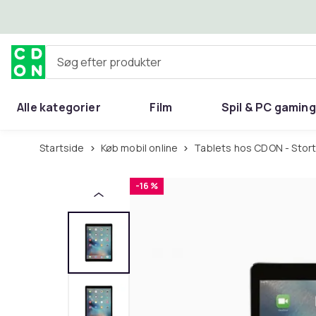
Spring til hovedindhold
Søg efter produkter
Alle kategorier
Film
Spil & PC gaming
Hjem & have
Startside
Køb mobil online
Tablets hos CDON - Stort
-16 %