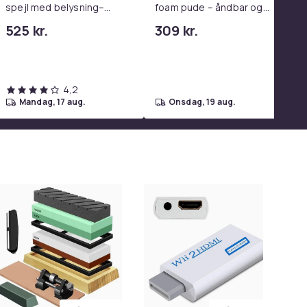
spejl med belysning–
foam pude – åndbar og
Hollywood Spejl – 58×46
lindrer nakkesmerter
525 kr.
309 kr.
cm – 15 LED-lys – 3
lysfarver – Dæmpbar –
Smart Touch – USB-
opladeport – Hvid
4,2
mandag, 17 aug.
onsdag, 19 aug.