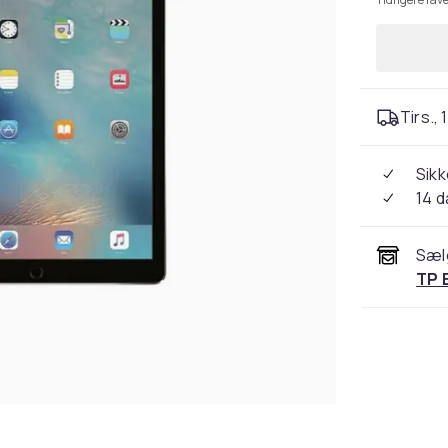
Tirs., 
Sikk
14 
Sæl
TP 