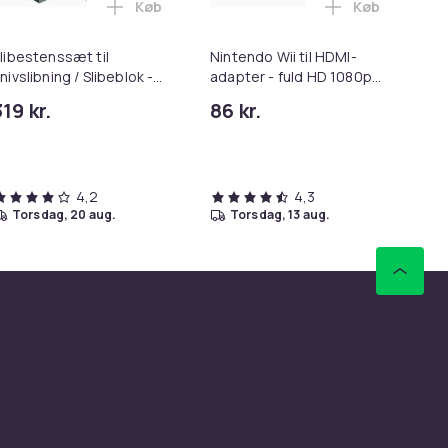
Køb
Køb
e Top Vægbeslag Hvid 80 x 58 cm i kurven
en - 10W (10-Pack) i kurven
lader til iPhone 17 / iPhone 16 / iPhone 15 med USB-C til USB-
Læg Slibestenssæt til Knivslibning / Slibeb
Læg Nintendo 
libestenssæt til
Nintendo Wii til HDMI-
Di
nivslibning / Slibeblok -
adapter - fuld HD 1080p
me
400/1000/3000/8000
White
319 kr.
86 kr.
36
4,2
4,3
torsdag, 20 aug.
torsdag, 13 aug.