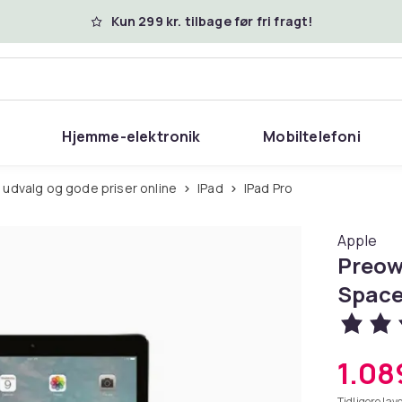
Kun 299 kr. tilbage før fri fragt!
Hjemme-elektronik
Mobiltelefoni
 udvalg og gode priser online
iPad
iPad Pro
Apple
Preow
Space
1.089
Tidligere lave