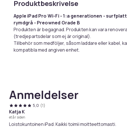
Produktbeskrivelse
Apple iPad Pro Wi-Fi - 1:a generationen - surfplatta
rymdgrå - Preowned Grade B
Produkten är begagnad. Produkten kan vara renovera
(tredjepartsdelar som ej är original).
Tillbehör som medföljer, såsom laddare eller kabel, k
kompatibla med angiven enhet.
Enheten är funktionstestad och fungerar enligt s
originalutförande.
I allmänhet
Anmeldelser
Produkttyp Surfplatta
Operativsystem Apple iOS
Bildskärm
5,0
(1)
Typ 10,5" IPS - LED-bakgrundsbelysning
Katja K
et år siden
Upplösning 2224 x 1668 (265 ppi)
Loistokuntoinen iPad. Kaikki toimii moitteettomasti.
Pekskärm Multi-Touch