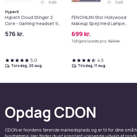
Køb
Køb
Læg HyperX Cloud Stinger 2 Core - Gamin
Læg FENCH
HyperX
HyperX Cloud Stinger 2
FENCHILIIN Stor Hollywood
Core - Gaming-headset til
Makeup Spejl med Lamper
PlayStation Hvid
Bluetooth Table Top
576 kr.
699 kr.
Vægbeslag Hvid 80 x 58 cm
Tidligere laveste pris:
829 kr.
5,0
4,5
torsdag, 20 aug.
tirsdag, 11 aug.
Opdag CDON
CDON er Nordens førende markedsplads og er til for dine små
livsdrømme. Her finder du et konstant voksende udvalg af produk