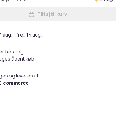
Tilføj til kurv
Læg Preowned Apple iPad Pro (2017
11 aug. - fre., 14 aug.
er betaling
dages åbent køb
ges og leveres af
E-commerce