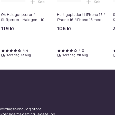
Køb
Køb
g-headset til PlayStation Hvid i kurven
ILIIN Stor Hollywood Makeup Spejl med Lamper Bluetooth Tabl
Læg G4 Halogenpærer / Stiftpærer - Halog
Læg Hurtigop
G4 Halogenpærer /
Hurtigoplader til iPhone 17 /
S
Stiftpærer - Halogen - 10W
iPhone 16 / iPhone 15 med
K
(10-Pack)
USB-C til USB-C kabel
119 kr.
106 kr.
4,4
4,0
torsdag, 13 aug.
torsdag, 20 aug.
 hverdagsbehov og store
ter, lige fra gaming, legetøj og