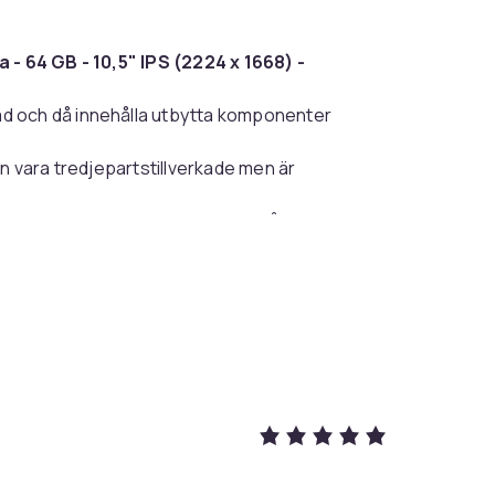
 - 64 GB - 10,5" IPS (2224 x 1668) -
d och då innehålla utbytta komponenter
an vara tredjepartstillverkade men är
pecifikation, men kan avvika från