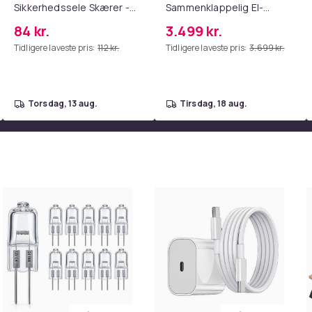
Sikkerhedssele Skærer -
Sammenklappelig El-
Nødudgangsværktøj,
Scooter 800W Motor, 55
84 kr.
3.499 kr.
Kompatibel med Alle
km Rækkevidde, Maks.
Tidligere laveste pris:
112 kr.
Tidligere laveste pris:
3.699 kr.
Bilmodeller Red
Hastighed 45 km/t, 10
Tommer Vakuumdæk
48V15.6AH Batteri Off-
Road El-Scooter
torsdag, 13 aug.
tirsdag, 18 aug.
cken på användning
064b95d6-2663-5a80-a264-2f329a63c9be