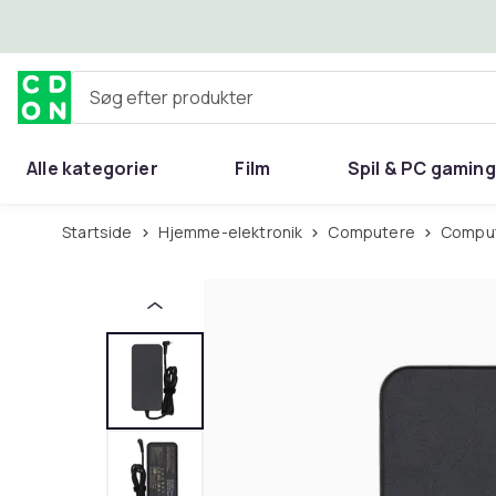
Spring til hovedindhold
Søg efter produkter
Alle kategorier
Film
Spil & PC gaming
Hjem & have
Startside
Hjemme-elektronik
Computere
Comp