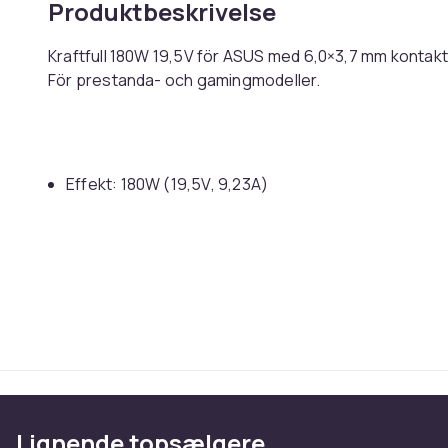
Produktbeskrivelse
Kraftfull 180W 19,5V för ASUS med 6,0×3,7 mm kontakt
För prestanda- och gamingmodeller.
Effekt: 180W (19,5V, 9,23A)
Kontakt: 6,0×3,7 mm
Kompatibilitet: Utvalda ASUS-modeller
Skydd: Överström/kortslutning
Tips:
Jämför amperekravet under belastning.
Lignende topsælgere