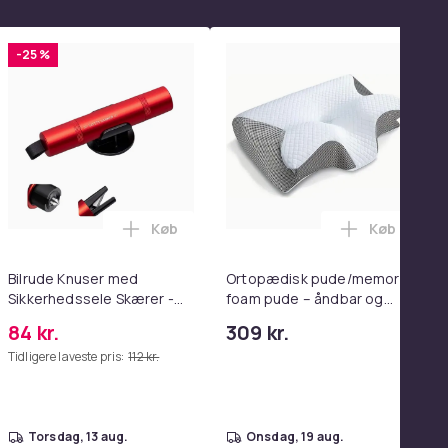
-25 %
Køb
Køb
enter Pink i kurven
Spejl med Lamper Bluetooth Table Top Vægbeslag Hvid 80 x 58
t Beauty Vanity Namira - make up spejl med belysning - hollywo
Læg Bilrude Knuser med Sikkerhedssele S
Læg Ortopæ
Bilrude Knuser med
Ortopædisk pude/memory
Sikkerhedssele Skærer -
foam pude – åndbar og
Nødudgangsværktøj,
lindrer nakkesmerter
84 kr.
309 kr.
Kompatibel med Alle
Tidligere laveste pris:
112 kr.
Bilmodeller Red
torsdag, 13 aug.
onsdag, 19 aug.