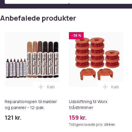
Anbefalede produkter
-38 %
Køb
Køb
Læg Reparationspen til møbler og panele
Læg Udskif
Reparationspen til møbler
Udskiftning til Worx
og paneler - 12-pak
trådtrimmer
121 kr.
159 kr.
Tidligere laveste pris:
255 kr.