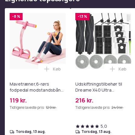
Farve
ASUS ROG, TUF Gaming & ZenBook Pro seri
-8 %
-13 %
Vægt, gram
Varenr.
Produktsikkerhedsinformation
Køb
Køb
Læg Mavetræner,6-rørs fodpedal mods
Læg Uds
Mavetræner,6-rørs
Udskiftningstilbehør til
fodpedal modstandsbånd
Dreame X40 Ultra
- Mave- og coretræning,
Complete
119 kr.
216 kr.
yoga og
Tidligere laveste pris:
129 kr.
Tidligere laveste pris:
249 kr.
hjemmetræningscenter
Pink
5,0
torsdag, 13 aug.
torsdag, 13 aug.