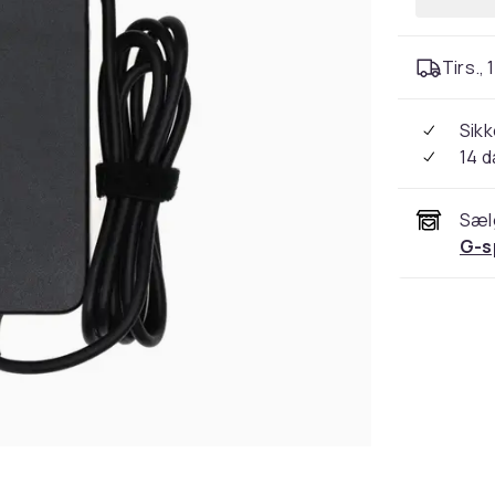
Tirs., 
Sikk
14 
Sæl
G-s