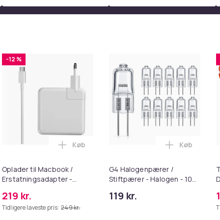
-12 %
Køb
Køb
r - 12-pak i kurven
tning til Worx trådtrimmer i kurven
Læg Oplader til Macbook / Erstatningsada
Læg G4 Halo
Oplader til Macbook /
G4 Halogenpærer /
T
Erstatningsadapter -
Stiftpærer - Halogen - 10W
D
MagSafe Gen 3 - 96W
(10-Pack)
G
219 kr.
119 kr.
Tidligere laveste pris:
249 kr.
T