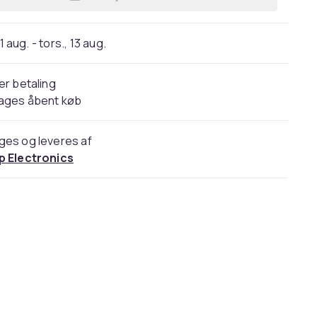
Læg Nätadapter Laddare för ASUS 1
11 aug. - tors., 13 aug.
er betaling
dages åbent køb
ges og leveres af
p Electronics