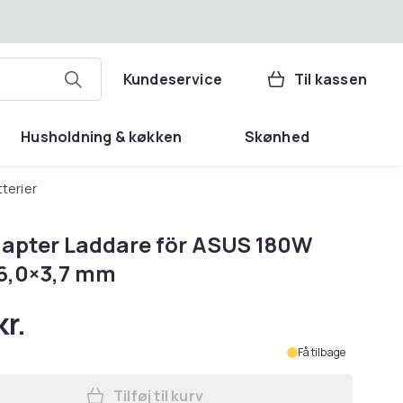
Kundeservice
Til kassen
Husholdning & køkken
Skønhed
tterier
apter Laddare för ASUS 180W
 6,0×3,7 mm
kr.
Få tilbage
Tilføj til kurv