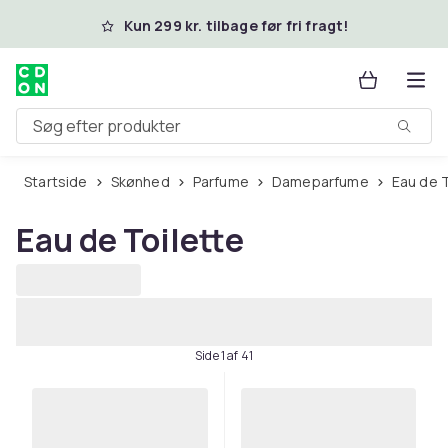
Spring til hovedindhold
Kun 299 kr. tilbage før fri fragt!
Søg efter produkter
Startside
Skønhed
Parfume
Dameparfume
Eau de 
Eau de Toilette
Side 1 af 41