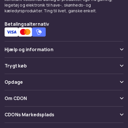
legetøj og elektronik til have-, skønheds- og
kæledyrsprodukter. Ting til livet, ganske enkelt.
Betalingsalternativ
Hjælp og information
Ofte stillede spørgsmål
Trygt køb
Spor pakke
Betaling
Opdage
Fortryd & returner her
Levering
Kategorier
Kontakt os
Om CDON
Vilkår & policy
Maerke
Om os
Tilbagekaldelser
CDONs Markedsplads
Guider
Kundeanmeldelser