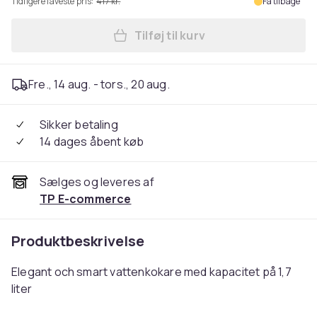
Tidligere laveste pris:
417 kr.
Få tilbage
Tilføj til kurv
Læg Emerio WK-132229 Water
Fre., 14 aug. - tors., 20 aug.
Sikker betaling
14 dages åbent køb
Sælges og leveres af
TP E-commerce
Produktbeskrivelse
Elegant och smart vattenkokare med kapacitet på 1,7
liter