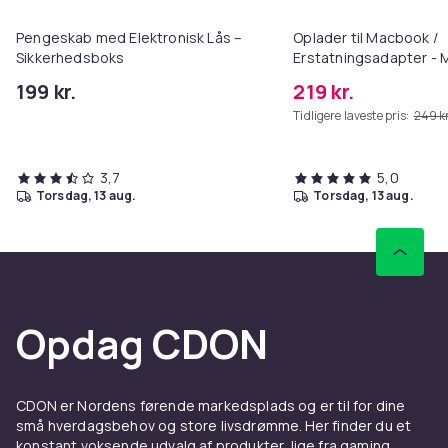
Pengeskab med Elektronisk Lås –
Oplader til Macbook /
Sikkerhedsboks
Erstatningsadapter -
3 - 96W
199 kr.
219 kr.
Tidligere laveste pris:
249 kr
3,7
5,0
torsdag, 13 aug.
torsdag, 13 aug.
Opdag CDON
CDON er Nordens førende markedsplads og er til for dine
små hverdagsbehov og store livsdrømme. Her finder du et
konstant voksende udvalg af produkter, lige fra gaming,