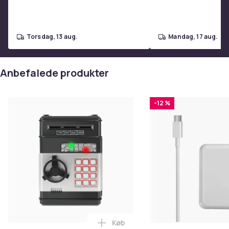
Kapacitet (liter)
1.7
Varenr.
torsdag, 13 aug.
mandag, 17 aug.
976fda0d-7dbd-5c5c-8370-b24b17671ebf
Produktsikkerhedsinformation
Anbefalede produkter
-12 %
Køb
Læg Pengeskab med Elektronisk 