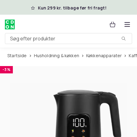
Spring til hovedindhold
Kun 299 kr. tilbage før fri fragt!
Søg efter produkter
Startside
Husholdning & køkken
Køkkenapparater
Ka
-3 %