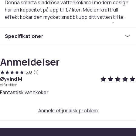
Denna smarta sladdlösa vattenkokare i modern design
har en kapacitet på upp till 1,7 liter. Med en kraftfull
effekt kokar den mycket snabbt upp ditt vatten till te,
kaffe eller annat. Vattenkokaren kan ställas in på hela
13st olika värmenivåer, i spann mellan 40 °C till 100 °C.
Specifikationer
Den har även en funktion för varmhållning i upp till 2
timmar.
Anmeldelser
Designen är stilren i matt svart och är sladdlös.
Vattenkokaren har tydliga vattennivåangivelser och
5,0
(1)
automatisk avstängning. Stora digitala siffror som
Øyvind M
tydligt
et år siden
anger vattentemperaturen.
Fantastisk vannkoker
En elegant, smart och mycket effektiv vattenkokare
Anmeld et juridisk problem
med modern design som passar i alla kök.
Specifikationer: