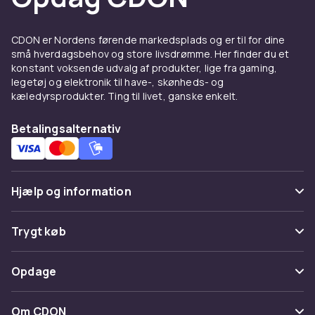
CDON er Nordens førende markedsplads og er til for dine
små hverdagsbehov og store livsdrømme. Her finder du et
konstant voksende udvalg af produkter, lige fra gaming,
legetøj og elektronik til have-, skønheds- og
kæledyrsprodukter. Ting til livet, ganske enkelt.
Betalingsalternativ
Hjælp og information
Ofte stillede spørgsmål
Trygt køb
Spor pakke
Betaling
Opdage
Fortryd & returner her
Levering
Kategorier
Kontakt os
Om CDON