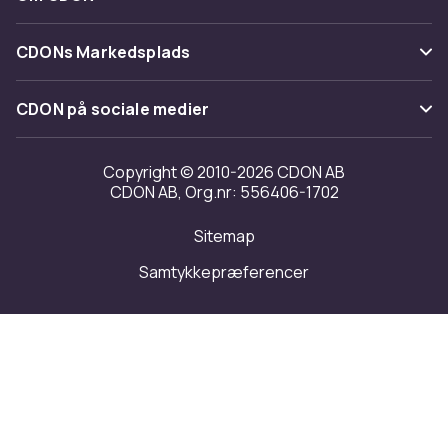
Vilkår & policy
Maerke
Om os
Tilbagekaldelser
CDONs Markedsplads
Guider
Kundeanmeldelser
Merchant Help Center
CDON på sociale medier
Arbejd på CDON
Investor relations
Copyright © 2010-2026 CDON AB
CDON AB, Org.nr: 556406-1702
Tilgængelighed
Sitemap
Transparensrapport
Samtykkepræferencer