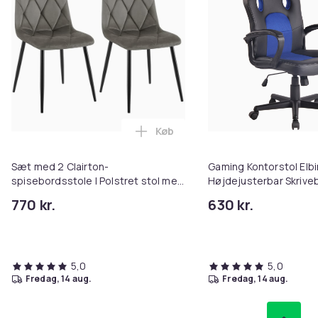
Køb
Læg Sæt med 2 Clairton-spisebor
Sæt med 2 Clairton-
Gaming Kontorstol Elbi
spisebordsstole I Polstret stol med
Højdejusterbar Skrive
quiltet betræk I Køkkenstol med
770 kr.
630 kr.
sort metalstel I 150 kg
belastningskapacitet
5,0
5,0
fredag, 14 aug.
fredag, 14 aug.