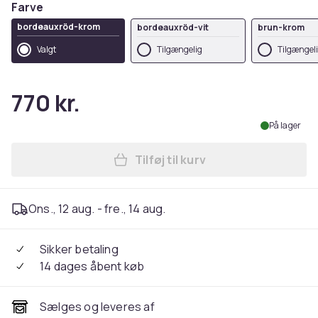
Farve
bordeauxröd-krom
bordeauxröd-vit
brun-krom
Valgt
Tilgængelig
Tilgængel
770 kr.
På lager
Tilføj til kurv
Læg Barstol Lazio med imit
Ons., 12 aug. - fre., 14 aug.
Sikker betaling
14 dages åbent køb
Sælges og leveres af