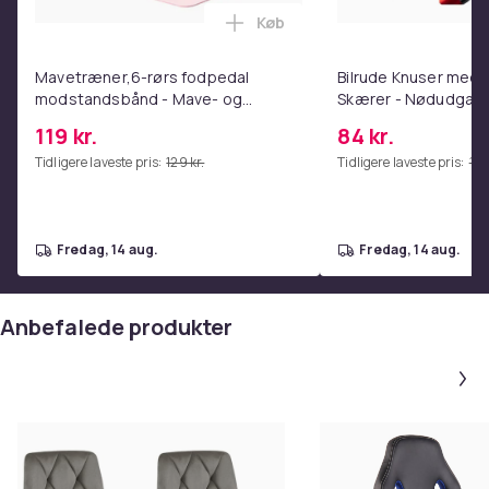
Køb
Farve
Læg Mavetræner,6-rørs fodpe
bordeauxröd-krom
Mavetræner,6-rørs fodpedal
Bilrude Knuser med 
Varenr.
modstandsbånd - Mave- og
Skærer - Nødudgang
788d619f-e396-493b-9475-d2fd6c984545
coretræning, yoga og
Kompatibel med Alle
119 kr.
84 kr.
hjemmetræningscenter Pink
Red
Produktsikkerhedsinformation
Tidligere laveste pris:
129 kr.
Tidligere laveste pris:
112 
fredag, 14 aug.
fredag, 14 aug.
Anbefalede produkter