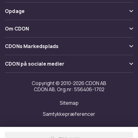
Spor pakke
Betaling
Opdage
Fortryd & returner her
Levering
Kategorier
Kontakt os
Om CDON
Vilkår & policy
Maerke
Om os
Tilbagekaldelser
CDONs Markedsplads
Guider
Kundeanmeldelser
Merchant Help Center
CDON på sociale medier
Arbejd på CDON
Investor relations
Copyright © 2010-2026 CDON AB
CDON AB, Org.nr: 556406-1702
Tilgængelighed
Sitemap
Transparensrapport
Samtykkepræferencer