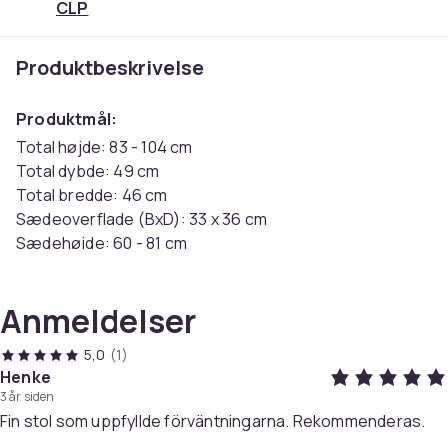
CLP
Produktbeskrivelse
Produktmål:
Total højde: 83 - 104 cm
Total dybde: 49 cm
Total bredde: 46 cm
Sædeoverflade (BxD): 33 x 36 cm
Sædehøjde: 60 - 81 cm
Höjd ryglæn: 25 cm
Maks. belastning: 120 kg
Anmeldelser
Vægt: 7 kg
5,0
(1)
Sæde:
Henke
3 år siden
Betræk: fine kunstlæder
Fin stol som uppfyllde förväntningarna. Rekommenderas.
Ryglænet er afrundet for bedre siddekomfort