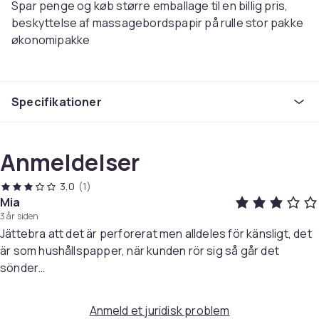
Spar penge og køb større emballage til en billig pris,
beskyttelse af massagebordspapir på rulle stor pakke
økonomipakke
Eksklusivt bænkepapir til massage, blødt og behageligt
for dine patienter at ligge på, der ikke rasler. Nyd
Specifikationer
massageolie / cremer op og beskyt din bænk.
Beskrivelse:
Anmeldelser
9. bænkepapir
60 cm bred
3,0
(1)
50 meter lang
Mia
3 år siden
Varenr.
Jättebra att det är perforerat men alldeles för känsligt, det
d6b10413-27a0-5c35-ba01-2f7f28267b1f
är som hushållspapper, när kunden rör sig så går det
sönder…
Produktsikkerhedsinformation
Anmeld et juridisk problem