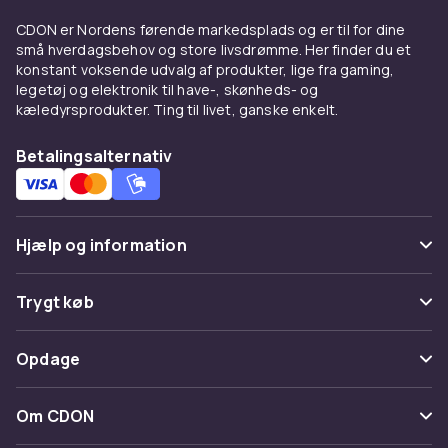
dækning, eller vælg
UV-tøj
for maksimal
CDON er Nordens førende markedsplads og er til for dine
solbeskyttelse. Se hele sortimentet i vores
små hverdagsbehov og store livsdrømme. Her finder du et
badetøj
-kategori.
konstant voksende udvalg af produkter, lige fra gaming,
legetøj og elektronik til have-, skønheds- og
Snit og modeller at vælge
kæledyrsprodukter. Ting til livet, ganske enkelt.
imellem
Betalingsalternativ
Badedragter fås i et stort udvalg af snit.
Klassiske modeller med brede stropper er
stabile og sikre og passer fremragende til
aktiv svømning. Cutout-modeller med ryg
Hjælp og information
detaljer er populære hos ældre piger. Flæser
og volanger langs kanten giver et sødt og
Ofte stillede spørgsmål
Trygt køb
feminint udtryk.
Spor pakke
Badedragter med indbygget UV-beskyttelse i
Betaling
Opdage
materialet giver en grundlæggende
Fortryd & returner her
Levering
solbeskyttelse. Vælg en hel badedragt til de
Kategorier
Kontakt os
Om CDON
yngste børn, da den sidder bedre på plads ved
Vilkår & policy
aktiv leg end en bikini.