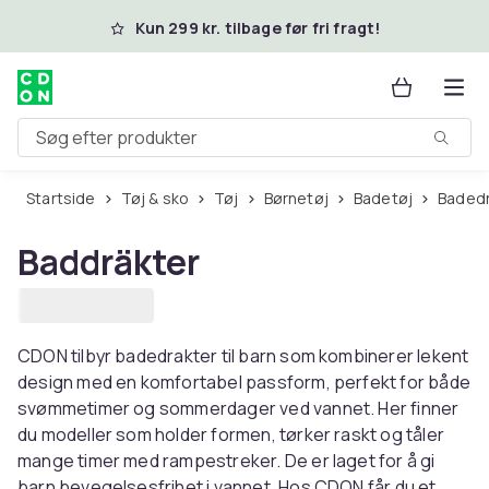
Spring til hovedindhold
Kun 299 kr. tilbage før fri fragt!
Søg efter produkter
Startside
Tøj & sko
Tøj
Børnetøj
Badetøj
Baded
Baddräkter
CDON tilbyr badedrakter til barn som kombinerer lekent
design med en komfortabel passform, perfekt for både
svømmetimer og sommerdager ved vannet. Her finner
du modeller som holder formen, tørker raskt og tåler
mange timer med rampestreker. De er laget for å gi
barn bevegelsesfrihet i vannet. Hos CDON får du et