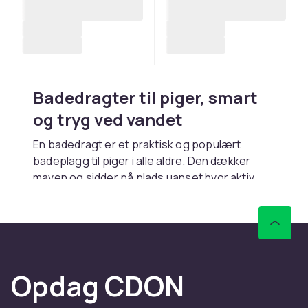
Badedragter til piger, smart
og tryg ved vandet
En badedragt er et praktisk og populært
badeplagg til piger i alle aldre. Den dækker
maven og sidder på plads uanset hvor aktiv
barnet er i vandet. Hos CDON finder du et
bredt sortiment af badedragter til piger i alle
størrelser og stilarter, fra sporty og
funktionelle modeller til farverige og
mønstrede varianter med flæser, rosetter og
Opdag CDON
populære motiver.
Kombiner med
badebukser
for lidt ekstra