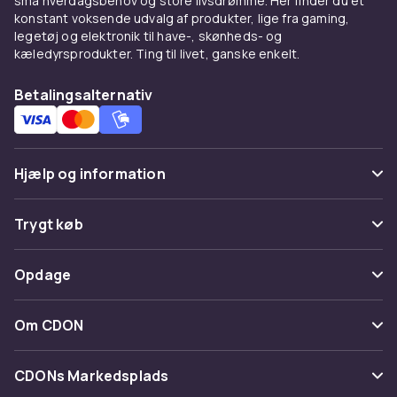
små hverdagsbehov og store livsdrømme. Her finder du et
det samme.
konstant voksende udvalg af produkter, lige fra gaming,
legetøj og elektronik til have-, skønheds- og
Farve
kæledyrsprodukter. Ting til livet, ganske enkelt.
Space grey
Betalingsalternativ
Stand
B: God stand
Garanti, måneder
12
Hjælp og information
Varenr.
a94cad6a-a233-4dab-bfaa-20e20ff52dc6
Ofte stillede spørgsmål
Trygt køb
Produktsikkerhedsinformation
Spor pakke
Betaling
Opdage
Fortryd & returner her
Levering
Kategorier
Kontakt os
Om CDON
Vilkår & policy
Maerke
Om os
Tilbagekaldelser
CDONs Markedsplads
Guider