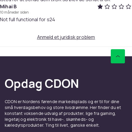
Mihai B
perfekt valg for dig, der søger en pålidelig og alsidig
10 måneder siden
oplader til USB-C-enheder.
Not full functional for s24
⚠️ OBS! Opladningshastigheden kan variere afhængigt
af mobilmodel, batterikapacitet og støtte til
Anmeld et juridisk problem
hurtigopladning. Visse modeller kan derfor på grund af
disse faktorer oplade langsommere end andre.
Understøtter synkronisering med både Mac og PC
Perfekt til brug derhjemme, på arbejdet eller i bilen
Opdag CDON
Materiale: Elektronik, CE-mærket
Størrelse: 2 m
Effekt: 25 W
Kompatibilitet: Samsung, iPhone 15, 16, 16E og andre
CDON er Nordens førende markedsplads og er til for dine
små hverdagsbehov og store livsdrømme. Her finder du et
modeller med USB-C-indgang
konstant voksende udvalg af produkter, lige fra gaming,
Medfølger: 2 adaptere, 2 kabler
legetøj og elektronik til have-, skønheds- og
kæledyrsprodukter. Ting til livet, ganske enkelt.
Farve