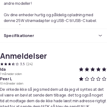
andre modeller!
Giv dine enheder hurtig og pålidelig opladning med
denne 25W strømadapter og USB-C til USB-C kabel.
Kablet på 2 meter giver dig fleksibilitet til at bruge dine
enheder komfortabelt, uanset om du oplader ved
Specifikationer
skrivebordet, i sengen eller på arbejdet. Opladeren er
kompatibel med Samsung-modeller som Galaxy S-, A-,
Note- og M-serierne, men fungerer også fremragende
Anmeldelser
med andre USB-C-enheder som Xiaomi, OnePlus og
Realme. Derudover understøttes synkronisering med
3,5
(24)
både Mac og PC, hvilket gør den perfekt til både
Ida
opladning og dataoverførsel.
7 måneder siden
Peer L
Med sin hurtigopladningsfunktion er dette en ideel
10 måneder siden
De virkede ikke så jeg smed dem ud da jeg vil syntes at det
løsning for dem, der værdsætter effektivitet. Den
vil være en bøvl at sende dem tilbage. det tog også noget
robuste og CE-mærkede konstruktion sikrer sikker og
tid at modtage dem da de ikke hade læst min adresse rigtigt
langvarig brug. Et komplet sæt med adapter og kabel,
isted for at sende dem til DK så blev de sendt til UK
der gør livet lettere både hjemme og på farten. Et