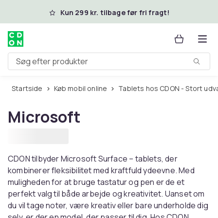
Spring til hovedindhold
Kun 299 kr. tilbage før fri fragt!
Søg efter produkter
Startside
Køb mobil online
Tablets hos CDON - Stort udv
Microsoft
CDON tilbyder Microsoft Surface – tablets, der
kombinerer fleksibilitet med kraftfuld ydeevne. Med
muligheden for at bruge tastatur og pen er de et
perfekt valg til både arbejde og kreativitet. Uanset om
du vil tage noter, være kreativ eller bare underholde dig
selv, er der en model, der passer til dig. Hos CDON