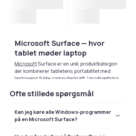
Microsoft Surface — hvor
tablet møder laptop
Microsoft
Surface er en unik produktkategori
der kombinerer tabletens portabilitet med
laptopens fulde computerkraft. I modsætning
til iPad og Android-
tablets
kører Surface fuld
Ofte stillede spørgsmål
Windows 11, hvilket giver adgang til alle
Windows-programmer og fuld
virksomhedsintegration.
Kan jeg køre alle Windows-programmer
Surface-serien kører med Intels seneste
på en Microsoft Surface?
Core-processorer der giver en imponerende
balance mellem ydeevne og batteritid. Med