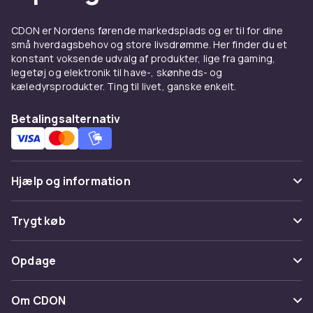
PixelSense-skærm med 120 Hz og Dolby Vision
giver en enestående oplevelse.
CDON er Nordens førende markedsplads og er til for dine
små hverdagsbehov og store livsdrømme. Her finder du et
Surface Go — prisvenlig
konstant voksende udvalg af produkter, lige fra gaming,
legetøj og elektronik til have-, skønheds- og
Windows-tablet til
kæledyrsprodukter. Ting til livet, ganske enkelt.
studerende
Betalingsalternativ
Surface Go er det mere prisvenlige alternativ
rettet mod studerende og dem der ønsker en
letånvendelig Windows-tablet til
grundlæggende produktivitet. Med sin
Hjælp og information
kompakte 10,5-tommer skærm er den lettere
og mere portabel end Surface Pro.
Ofte stillede spørgsmål
Trygt køb
Surface Go understøtter Surface Pen og
Spor pakke
Surface Go Type Cover tastatur (sælges
Betaling
Opdage
separat). For studerende der behøver en
Fortryd & returner her
Levering
kompakt enhed der kører alle skolens
Kategorier
Kontakt os
Om CDON
webbaserede tjenester og Office 365 er
Vilkår & policy