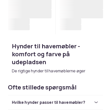
Hynder til havemøbler -
komfort og farve på
udepladsen
De rigtige hynder til havemøblerne øger
komforten dramatisk og giver udepladsen et
indbydende og personligt udseende med farve
Ofte stillede spørgsmål
og mønstre. Hos CDON finder du siddehynder,
ryghynder og loungekudder i vejrbestandige
materialer fra
Hillerstorp
og
Brafab
.
Hvilke hynder passer til havemøbler?
Udendørs hynder skal klare regn, sol og fugt