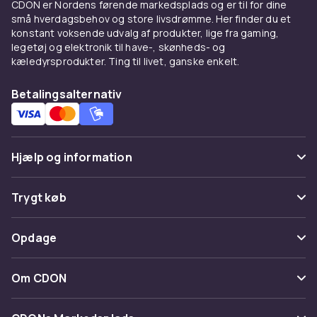
CDON er Nordens førende markedsplads og er til for dine
små hverdagsbehov og store livsdrømme. Her finder du et
Køb havemøblehynder hos
konstant voksende udvalg af produkter, lige fra gaming,
legetøj og elektronik til have-, skønheds- og
CDON
kæledyrsprodukter. Ting til livet, ganske enkelt.
Hos CDON finder du hynder til havemøbler i alle
Betalingsalternativ
standardformater fra
Hillerstorp
og
Brafab
til
konkurrencedygtige priser.
Hvilke hynder passer til din
Hjælp og information
havemøbelserie
De fleste producenter som
Hillerstorp
og
Ofte stillede spørgsmål
Trygt køb
Brafab
tilbyder originalanpassede hynder til
Spor pakke
deres møbelserier. Generiske hynder i
Betaling
Opdage
standardstørrelser er et mere prisvenligt
Fortryd & returner her
alternativ. Vælg hyndernes farve som en nem
Levering
Kategorier
måde at personliggøre udepladsen på.
Kontakt os
Om CDON
Vilkår & policy
Hos CDON finder du et bredt sortiment af
Maerke
Om os
hynder til havemøbler i alle standardformater