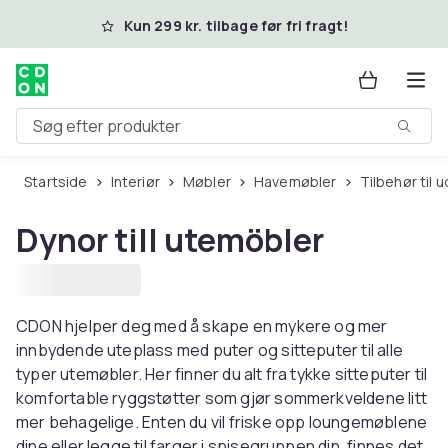
Spring til hovedindhold
Kun 299 kr. tilbage før fri fragt!
Søg efter produkter
Startside
Interiør
Møbler
Havemøbler
Tilbehør til
Dynor till utemöbler
CDON hjelper deg med å skape en mykere og mer
innbydende uteplass med puter og sitteputer til alle
typer utemøbler. Her finner du alt fra tykke sitteputer til
komfortable ryggstøtter som gjør sommerkveldene litt
mer behagelige. Enten du vil friske opp loungemøblene
dine eller legge til farger i spisegruppen din, finnes det