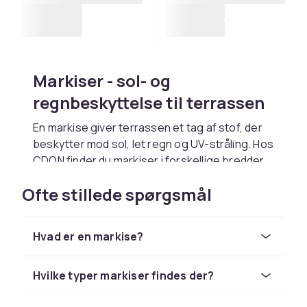
Markiser - sol- og
regnbeskyttelse til terrassen
En markise giver terrassen et tag af stof, der
beskytter mod sol, let regn og UV-stråling. Hos
CDON finder du markiser i forskellige bredder
og fremspring med manuel sving eller elektrisk
Ofte stillede spørgsmål
motor fra
Hillerstorp
,
Brafab
og andre mærker.
En god markise kan sænke temperaturen
under skyggen med op til 10 grader.
Hvad er en markise?
Markiser monteres på facaden over
terrassens dør eller vindue og foldes ud for at
Hvilke typer markiser findes der?
beskygge terrassen. Vælg et markisestof i
UV-beskyttet akryl for bedst holdbarhed og