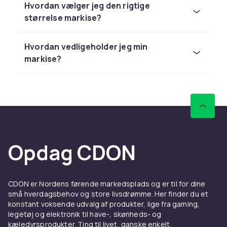
lang levetid.
Hvordan vælger jeg den rigtige
størrelse markise?
Manuelle og elektriske
markiser
Hvordan vedligeholder jeg min
markise?
Manuelle markiser svinges ind og ud med et
svinghjul og er enkle og driftssikre. Elektriske
markiser foldes ud med en fjernbetjening eller
via en smart home-app. Vindautomatik, der
folder markisen ind automatisk ved kraftig vind,
er en vigtig sikkerhedsfunktion.
Køb markiser hos CDON
Opdag CDON
Hos CDON finder du markiser i flere størrelser
til konkurrencedygtige priser med trygt køb fra
CDON er Nordens førende markedsplads og er til for dine
Hillerstorp
og
Brafab
. Supplér med parasol og
små hverdagsbehov og store livsdrømme. Her finder du et
solsejl.
konstant voksende udvalg af produkter, lige fra gaming,
legetøj og elektronik til have-, skønheds- og
Markisens holdbarhed og
kæledyrsprodukter. Ting til livet, ganske enkelt.