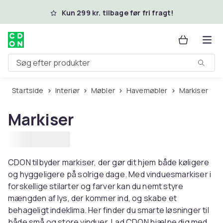
Spring til hovedindhold
Kun 299 kr. tilbage før fri fragt!
Søg efter produkter
Startside
Interiør
Møbler
Havemøbler
Markiser
Markiser
CDON tilbyder markiser, der gør dit hjem både køligere
og hyggeligere på solrige dage. Med vinduesmarkiser i
forskellige stilarter og farver kan du nemt styre
mængden af ​​lys, der kommer ind, og skabe et
behageligt indeklima. Her finder du smarte løsninger til
både små og store vinduer. Lad CDON hjælpe dig med