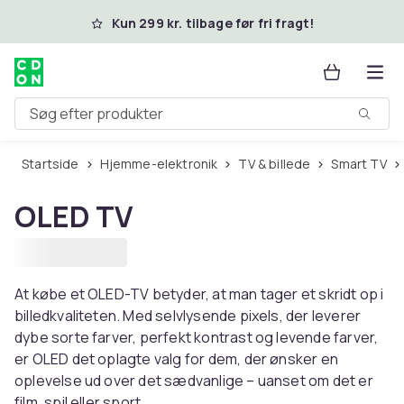
Spring til hovedindhold
Kun 299 kr. tilbage før fri fragt!
Søg efter produkter
Startside
Hjemme-elektronik
TV & billede
Smart TV
OLED TV
At købe et OLED-TV betyder, at man tager et skridt op i
billedkvaliteten. Med selvlysende pixels, der leverer
dybe sorte farver, perfekt kontrast og levende farver,
er OLED det oplagte valg for dem, der ønsker en
oplevelse ud over det sædvanlige – uanset om det er
film, spil eller sport.