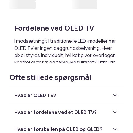
Fordelene ved OLED TV
I modsætning til traditionelle LED-modeller har
OLED TV'er ingen baggrundsbelysning. Hver
pixel styres individuelt, hvilket giver overlegen
kontrol over lys og farve. Resultatet? Utrolige
sorte farver, klar bevægelse og et billede, der
Ofte stillede spørgsmål
føles ægte – uanset belysningen i rummet.
Hvordan OLED adskiller sig
Hvad er OLED TV?
fra QLED og LED
Hvad er fordelene ved et OLED TV?
Det kan være nemt at forveksle teknologierne
– men der er vigtige forskelle. I modsætning til
LED og QLED, som bruger
Hvad er forskellen på OLED og QLED?