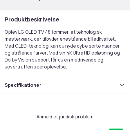
Produktbeskrivelse
Oplev LG OLED TV 48 tommer, et teknologisk
mesterværk, der tilbyder enestående billedkvalitet.
Med OLED-teknologi kan du nyde dybe sorte nuancer
og strålende farver. Med sin 4K Ultra HD opløsning og
Dolby Vision support får du en medrivende og
uovertruffen seeroplevelse.
Farve
Specifikationer
Sort
Opløsning
4K Ultra HD
Operativsystem
WebOS
Anmeld et juridisk problem
Årsmodel