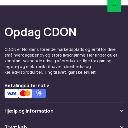
2025
Skærmstørrelse
48
Skærmtype
Opdag CDON
OLED
Smart-TV
Ja
CDON er Nordens førende markedsplads og er til for dine
Varenr.
små hverdagsbehov og store livsdrømme. Her finder du et
2f506d33-8296-5b1d-a383-854bc95d5bfe
konstant voksende udvalg af produkter, lige fra gaming,
legetøj og elektronik til have-, skønheds- og
Produktsikkerhedsinformation
kæledyrsprodukter. Ting til livet, ganske enkelt.
Betalingsalternativ
Hjælp og information
Ofte stillede spørgsmål
Trygt køb