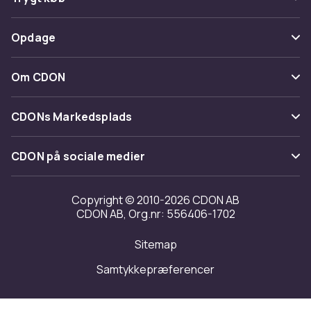
Spor pakke
Betaling
Opdage
Fortryd & returner her
Levering
Kategorier
Kontakt os
Om CDON
Vilkår & policy
Maerke
Om os
Tilbagekaldelser
CDONs Markedsplads
Guider
Kundeanmeldelser
Merchant Help Center
CDON på sociale medier
Arbejd på CDON
Investor relations
Copyright © 2010-2026 CDON AB
CDON AB, Org.nr: 556406-1702
Tilgængelighed
Sitemap
Transparensrapport
Samtykkepræferencer