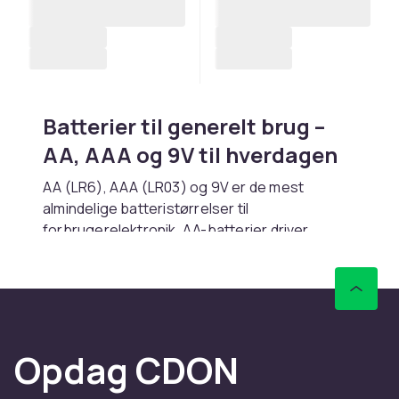
Batterier til generelt brug –
AA, AAA og 9V til hverdagen
AA (LR6), AAA (LR03) og 9V er de mest
almindelige batteristørrelser til
forbrugerelektronik. AA-batterier driver
fjernbetjeninger, lygter, legetøj og trådløse
mus. AAA-batterier bruges i fjernbetjeninger
og smarthome-sensorer. 9V-batterier sidder i
røgalarmer.
Køb AA, AAA og 9V batterier online hos CDON.
Opdag CDON
Fordele og brugsanvisning til