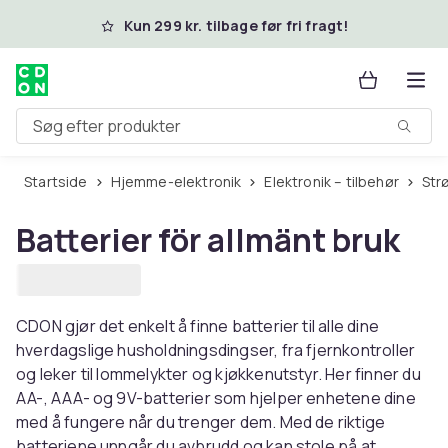
Spring til hovedindhold
Kun 299 kr. tilbage før fri fragt!
Søg efter produkter
Startside
Hjemme-elektronik
Elektronik – tilbehør
St
Batterier för allmänt bruk
CDON gjør det enkelt å finne batterier til alle dine
hverdagslige husholdningsdingser, fra fjernkontroller
og leker til lommelykter og kjøkkenutstyr. Her finner du
AA-, AAA- og 9V-batterier som hjelper enhetene dine
med å fungere når du trenger dem. Med de riktige
batteriene unngår du avbrudd og kan stole på at