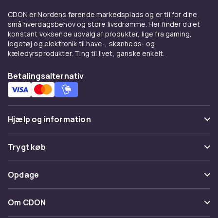
Batterier för allmänt bruk
CDON er Nordens førende markedsplads og er til for dine
Hos CDON finder du Batterier för allmänt bruk
små hverdagsbehov og store livsdrømme. Her finder du et
konstant voksende udvalg af produkter, lige fra gaming,
fra ledende producenter til
legetøj og elektronik til have-, skønheds- og
konkurrencedygtige priser. Vores brede
kæledyrsprodukter. Ting til livet, ganske enkelt.
sortiment dækker alle prisklasser, fra
indstegningsmodeller til avancerede
Betalingsalternativ
professionelle løsninger. Alle produkter er
certificerede og lever op til europæiske
kvalitets- og sikkerhedsstandarder.
Hjælp og information
Når du køber Batterier för allmänt bruk hos
CDON, får du adgang til produktbeskrivelser
Ofte stillede spørgsmål
med detaljerede specifikationer,
Trygt køb
kundeanmeldelser og nem sammenligning af
Spor pakke
modeller. Vi tilbyder hurtig levering og enkel
Betaling
Opdage
returnering – og vores kundeservice er altid
Fortryd & returner her
Levering
klar til at hjælpe dig med det rigtige valg.
Kategorier
Kontakt os
Om CDON
Vilkår & policy
Fordele og brugsanvisning til