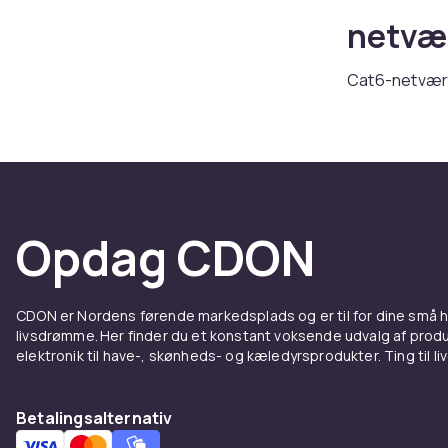
netvæ
Cat6-netværks
moderne hjem
installatione
forbindelser. 
måtter.
Køb netværks
Opdag CDON
Fordel
Netvæ
CDON er Nordens førende markedsplads og er til for dine små
livsdrømme. Her finder du et konstant voksende udvalg af produk
Hos CDON fin
elektronik til have-, skønheds- og kæledyrsprodukter. Ting til li
konkurrencedy
indstegningsm
Betalingsalternativ
certificerede