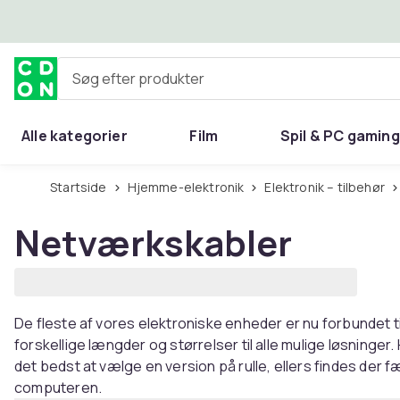
Spring til hovedindhold
Søg efter produkter
Alle kategorier
Film
Spil & PC gaming
Hjem & have
Startside
Hjemme-elektronik
Elektronik – tilbehør
Netværkskabler
De fleste af vores elektroniske enheder er nu forbundet til
forskellige længder og størrelser til alle mulige løsninger
det bedst at vælge en version på rulle, ellers findes der færd
computeren.