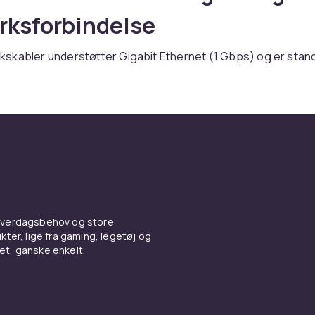
rksforbindelse
kabler understøtter Gigabit Ethernet (1 Gbps) og er standa
menetværk. Cat6a og Cat7 understøtter 10 Gbps til fremti
r. Patch-kabler i forskellige længder (0,5m-10m) passer til ko
Flade netværkskabler er diskrete til installation langs lister 
kabler og andre kabler online hos CDON.
e og brugsanvisning til
rkskabler
 hverdagsbehov og store
ter, lige fra gaming, legetøj og
der du Netværkskabler fra ledende producenter til
vet, ganske enkelt.
gtige priser. Vores brede sortiment dækker alle prisklasser
odeller til avancerede professionelle løsninger. Alle produk
 og lever op til europæiske kvalitets- og sikkerhedsstandard