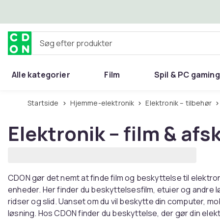
Spring til hovedindhold
Søg efter produkter
Alle kategorier
Film
Spil & PC gaming
Hjem & have
Startside
Hjemme-elektronik
Elektronik – tilbehør
Elektronik – film & a
CDON gør det nemt at finde film og beskyttelse til elektro
enheder. Her finder du beskyttelsesfilm, etuier og andre
ridser og slid. Uanset om du vil beskytte din computer, mobi
løsning. Hos CDON finder du beskyttelse, der gør din elekt