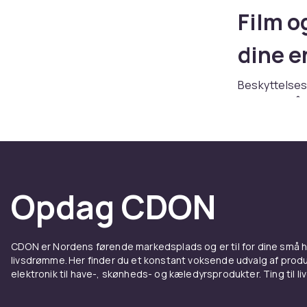
Film o
dine e
Beskyttelsesf
levetiden på
glass) med 9
touchskærme. P
læse din skæ
Vinyl-skins o
mod ridser og
Opdag CDON
blank finish 
Køb
skærmbe
CDON er Nordens førende markedsplads og er til for dine små
Fordel
livsdrømme. Her finder du et konstant voksende udvalg af produk
elektronik til have-, skønheds- og kæledyrsprodukter. Ting til li
– film