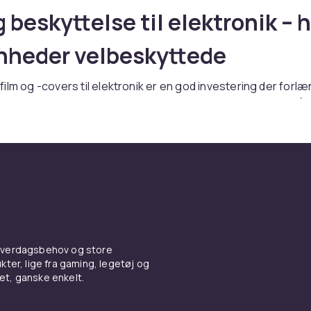
g beskyttelse til elektronik – 
nheder velbeskyttede
ilm og -covers til elektronik er en god investering der forl
 dine enheder markant. Skærmbeskyttelse af hærdet glas (
H-hårdhed beskytter effektivt mod revner og ridser på
rivatlivsfiltre (privacy screen) forhindrer folk ved siden af 
rm.
g dekaler tilpasset specifikke enhedsmodeller beskytter ov
 fingeraftryk uden at tilføje nævneværdig tykkelse. Vælg mat
alt efter din æstetiske præference.
skyttelse
, privatlivsfiltre og
elektronik-skins
online hos CD
 hverdagsbehov og store
e og brugsanvisning til Elektr
ter, lige fra gaming, legetøj og
vet, ganske enkelt.
 & afskærmning