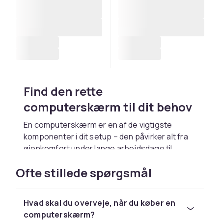
Find den rette
computerskærm til dit behov
En computerskærm er en af de vigtigste
komponenter i dit setup – den påvirker alt fra
øjenkomfort under lange arbejdsdage til
oplevelsen, når du spiller, redigerer billeder
Ofte stillede spørgsmål
eller ser film. En god skærm løfter hele din
computeroplevelse, uanset om du arbejder
hjemmefra, skaber indhold eller spiller. Hos
Hvad skal du overveje, når du køber en
CDON finder du computerskærme til alle
computerskærm?
formål, i alle størrelser og prisklasser.