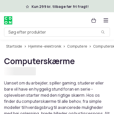
Spring til hovedindhold
Kun 299 kr. tilbage før fri fragt!
Søg efter produkter
Startside
Hjemme-elektronik
Computere
Computer
Computerskærme
Uanset om du arbejder, spiller gaming, studerer eller
bare vil have en hyggelig stund foran en serie -
oplevelsen starter med den rigtige skærm. Hos os
finder du computerskærme til alle behov, fra simple
modeller til hverdagsbrug til avancerede muligheder
med høj opløsning, brede billeder og hurtig respons. Alt