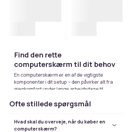
Find den rette
computerskærm til dit behov
En computerskærm er en af de vigtigste
komponenter i dit setup – den påvirker alt fra
øjenkomfort under lange arbejdsdage til
oplevelsen, når du spiller, redigerer billeder
Ofte stillede spørgsmål
eller ser film. En god skærm løfter hele din
computeroplevelse, uanset om du arbejder
hjemmefra, skaber indhold eller spiller. Hos
Hvad skal du overveje, når du køber en
CDON finder du computerskærme til alle
computerskærm?
formål, i alle størrelser og prisklasser.