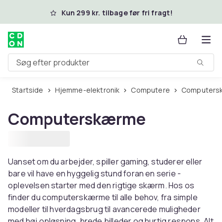
Spring til hovedindhold
Kun 299 kr. tilbage før fri fragt!
Søg efter produkter
Startside
Hjemme-elektronik
Computere
Computer
Computerskærme
Uanset om du arbejder, spiller gaming, studerer eller
bare vil have en hyggelig stund foran en serie -
oplevelsen starter med den rigtige skærm. Hos os
finder du computerskærme til alle behov, fra simple
modeller til hverdagsbrug til avancerede muligheder
med høj opløsning, brede billeder og hurtig respons. Alt