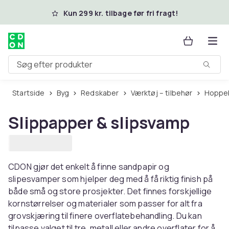
Spring til hovedindhold
Kun 299 kr. tilbage før fri fragt!
Søg efter produkter
Startside
Byg
Redskaber
Værktøj – tilbehør
Hopp
Slippapper & slipsvamp
CDON gjør det enkelt å finne sandpapir og
slipesvamper som hjelper deg med å få riktig finish på
både små og store prosjekter. Det finnes forskjellige
kornstørrelser og materialer som passer for alt fra
grovskjæring til finere overflatebehandling. Du kan
tilpasse valget til tre, metall eller andre overflater for å