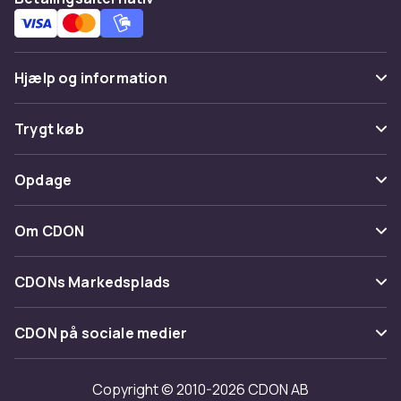
Hjælp og information
Ofte stillede spørgsmål
Trygt køb
Spor pakke
Betaling
Opdage
Fortryd & returner her
Levering
Kategorier
Kontakt os
Om CDON
Vilkår & policy
Maerke
Om os
Tilbagekaldelser
CDONs Markedsplads
Guider
Kundeanmeldelser
Merchant Help Center
CDON på sociale medier
Arbejd på CDON
Investor relations
Copyright © 2010-2026 CDON AB