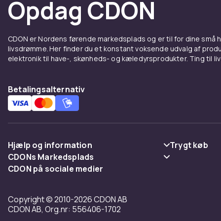
Opdag CDON
CDON er Nordens førende markedsplads og er til for dine små
livsdrømme. Her finder du et konstant voksende udvalg af produk
elektronik til have-, skønheds- og kæledyrsprodukter. Ting til li
Betalingsalternativ
Hjælp og information
Trygt køb
CDONs Markedsplads
Ofte stillede spørgsmål
Betaling
CDON på sociale medier
Merchant Help Center
Spor pakke
Levering
Copyright © 2010-2026 CDON AB
Fortryd & returner her
Vilkår & polic
CDON AB, Org.nr: 556406-1702
Kontakt os
Tilbagekalde