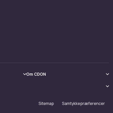
Om CDON
Om os
Kundeanmeldelser
Arbejd på CDON
Sitemap
Samtykkepræferencer
Investor relations