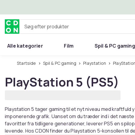
Spring til hovedindhold
Søg efter produkter
Alle kategorier
Film
Spil & PC gaming
Hjem & have
Startside
Spil & PC gaming
Playstation
PlayStatio
PlayStation 5 (PS5)
Playstation 5 tager gaming til et nyt niveau med kraftfuld
imponerende grafik. Uanset om du træder ind i det næste st
favoritter fra tidligere generationer, leverer PS5 en spil
levende. Hos CDON finder du Playstation 5-konsollen til d