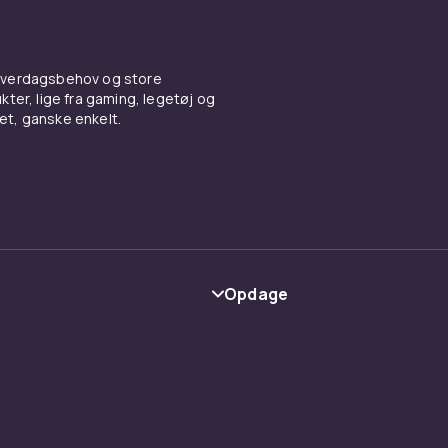
 hverdagsbehov og store
ter, lige fra gaming, legetøj og
vet, ganske enkelt.
Opdage
Kategorier
Maerke
y
Guider
lser