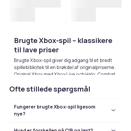
Brugte Xbox-spil – klassikere
til lave priser
Brugte Xbox-spil giver dig adgang til et bredt
spillebibliotek til en brøkdel af originalpriserne.
Original Xbox med Xbox Live och Halo: Combat
Evolved. Populære titler inkluderer Halo 1-2,
Ofte stillede spørgsmål
Fable och Star Wars: Knights of the Old
Republic.
Tips til køb af brugte Xbox-
Fungerer brugte Xbox-spil ligesom
nye?
spil
CD-diske: inspicér for ridser og rengør
Hvad er forskellen på CIB og løst?