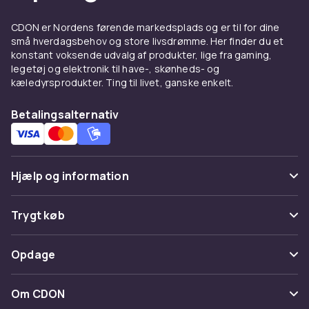
duften udvikler sig, så giv altid en ny parfume
tid til at sætte sig, før du beslutter dig.
CDON er Nordens førende markedsplads og er til for dine
små hverdagsbehov og store livsdrømme. Her finder du et
Topnoterne fordamper hurtigt, men det er
konstant voksende udvalg af produkter, lige fra gaming,
hjerte og basnoterne, der bliver og definerer
legetøj og elektronik til have-, skønheds- og
parfumen.
kæledyrsprodukter. Ting til livet, ganske enkelt.
Kendte mærker inden for
Betalingsalternativ
dameparfume
Hos CDON finder du damparfymer fra verdens
førende parfymehuse. Klassikere som
Chanel
,
Hjælp og information
Dior
og
Gucci
, elegante alternativer fra
Prada
,
Givenchy
og
Hermès
, og sensuelle favoritter
Ofte stillede spørgsmål
Trygt køb
som
Yves Saint Laurent
,
Lancôme
og
Carolina
Herrera
. Vælg også blandt
Valentino
,
Burberry
,
Spor pakke
Betaling
Calvin Klein
,
Hugo Boss
og
Dolce & Gabbana
Opdage
Fortryd & returner her
for et bredt udvalg af dufte til enhver lejlighed.
Levering
Kategorier
Kontakt os
Om CDON
Bestil dameparfume online
Vilkår & policy