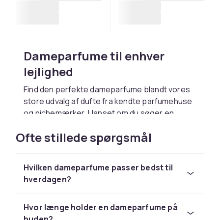
Dameparfume til enhver
lejlighed
Find den perfekte dameparfume blandt vores
store udvalg af dufte fra kendte parfumehuse
og nichemærker. Uanset om du søger en
blomstret hverdagsduft, en sensuel
Ofte stillede spørgsmål
aftenparfume eller en frisk sommerduft, har vi
noget for dig. Udforsk også
herreparfumer
og
unisex parfumer
, hvis du kan lide at variere dit
Hvilken dameparfume passer bedst til
duftbibliotek.
hverdagen?
Populære duftfamilier inden
for dameparfume
Hvor længe holder en dameparfume på
huden?