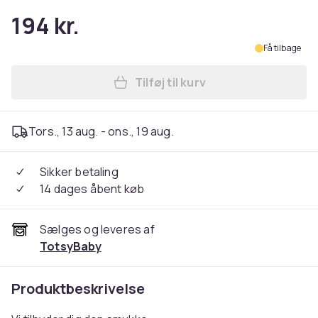
194 kr.
Få tilbage
Tilføj til kurv
Læg Vimpel kæde børneværel
Tors., 13 aug. - ons., 19 aug.
Sikker betaling
14 dages åbent køb
Sælges og leveres af
TotsyBaby
Produktbeskrivelse