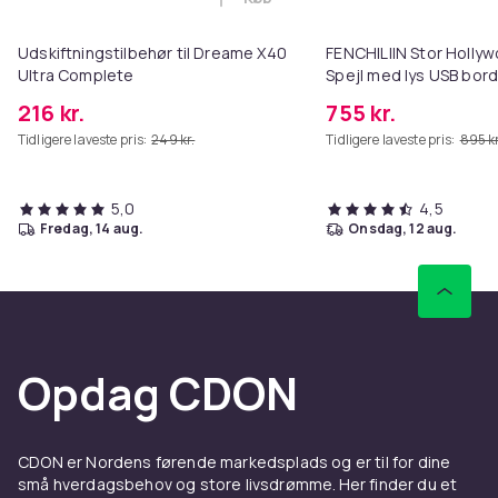
Læg Udskiftningstilbehør til Dr
Udskiftningstilbehør til Dreame X40
FENCHILIIN Stor Holl
Ultra Complete
Spejl med lys USB bor
vægbeslag hvid 80 x 5
216 kr.
755 kr.
Tidligere laveste pris:
249 kr.
Tidligere laveste pris:
895 kr
5,0
4,5
fredag, 14 aug.
onsdag, 12 aug.
Opdag CDON
CDON er Nordens førende markedsplads og er til for dine
små hverdagsbehov og store livsdrømme. Her finder du et