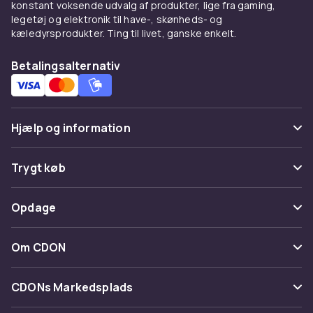
konstant voksende udvalg af produkter, lige fra gaming,
legetøj og elektronik til have-, skønheds- og
kæledyrsprodukter. Ting til livet, ganske enkelt.
Betalingsalternativ
Hjælp og information
Ofte stillede spørgsmål
Trygt køb
Spor pakke
Betaling
Opdage
Fortryd & returner her
Levering
Kategorier
Kontakt os
Om CDON
Vilkår & policy
Maerke
Om os
Tilbagekaldelser
CDONs Markedsplads
Guider
Kundeanmeldelser