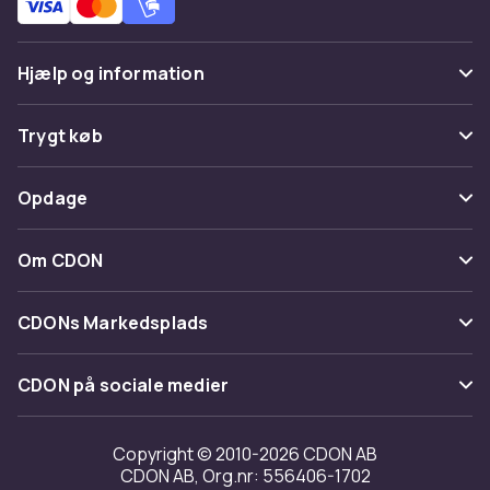
Farve
Hvid
Hjælp og information
Varenr.
7adfab4c-12bc-5a8f-8b18-59f9bec1604a
Ofte stillede spørgsmål
Trygt køb
Produktsikkerhedsinformation
Spor pakke
Betaling
Opdage
Fortryd & returner her
Levering
Kategorier
Kontakt os
Om CDON
Vilkår & policy
Maerke
Om os
Tilbagekaldelser
CDONs Markedsplads
Guider
Kundeanmeldelser
Merchant Help Center
CDON på sociale medier
Arbejd på CDON
Investor relations
Copyright © 2010-2026 CDON AB
CDON AB, Org.nr: 556406-1702
Tilgængelighed