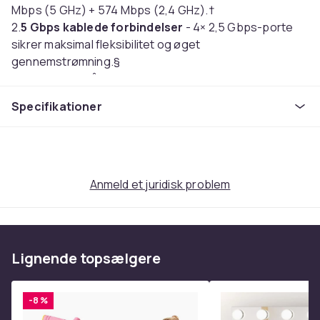
Mbps (5 GHz) + 574 Mbps (2,4 GHz).†
2.
5 Gbps kablede forbindelser
- 4× 2,5 Gbps-porte
sikrer maksimal fleksibilitet og øget
gennemstrømning.§
Kombineret trådløs og kablet backhaul
- Forbinder
en trådløs og kablet backhaul med hver enhed samtidig
Specifikationer
for at forbedre det samlede gennemløb og reducere
ventetiden.
Multi-Link Operation (MLO)
- Send og modtag data
samtidig på tværs af forskellige bånd og kanaler for at
øge gennemstrømningen, reducere ventetiden og
Anmeld et juridisk problem
forbedre pålideligheden.△
320 MHz-kanaler
- fordobler båndbredden og
muliggør mange flere samtidige transmissioner ved de
hurtigst mulige hastigheder.△
Lignende topsælgere
Fungerer på 6 GHz-båndet
- Minimerer
overbelastning med greenfield-spektrum og leverer
robuste højhastighedsforbindelser.△
-8 %
TP-Link HomeShield
- Giver omfattende