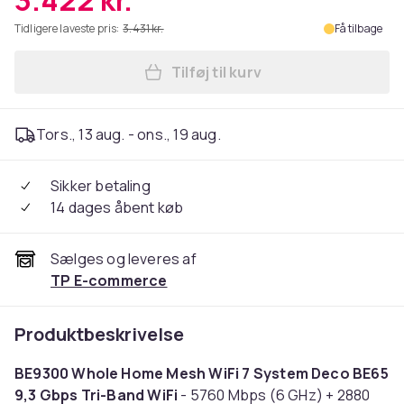
3.422 kr.
Tidligere laveste pris:
3.431 kr.
Få tilbage
Tilføj til kurv
Læg TP-Link Deco BE65 Wi-Fi
Tors., 13 aug. - ons., 19 aug.
Sikker betaling
14 dages åbent køb
Sælges og leveres af
TP E-commerce
Produktbeskrivelse
BE9300 Whole Home Mesh WiFi 7 System Deco BE65
9,3 Gbps Tri-Band WiFi
- 5760 Mbps (6 GHz) + 2880